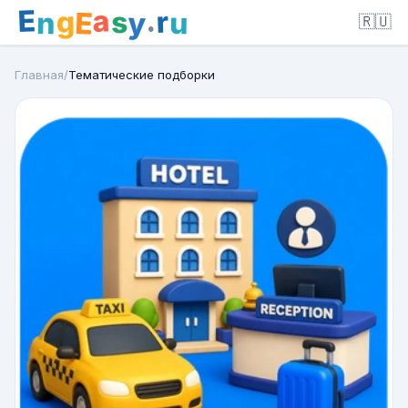
E
a
.
r
g
s
E
y
n
u
🇷🇺
Главная
/
Тематические подборки