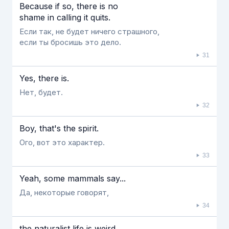
Because if so, there is no
shame in calling it quits.
Если так, не будет ничего страшного,
если ты бросишь это дело.
31
Yes, there is.
Нет, будет.
32
Boy, that's the spirit.
Ого, вот это характер.
33
Yeah, some mammals say...
Да, некоторые говорят,
34
the naturalist life is weird...