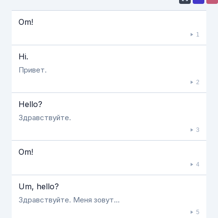
Если видео долго не грузится, выключите VPN
Om!
1
Hi.
Привет.
2
Hello?
Здравствуйте.
3
Om!
4
Um, hello?
Здравствуйте. Меня зовут...
5