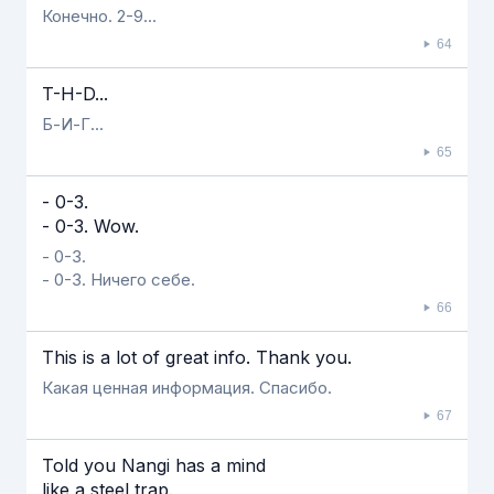
Конечно. 2-9...
64
T-H-D...
Б-И-Г...
65
- 0-3.
- 0-3. Wow.
- 0-3.
- 0-3. Ничего себе.
66
This is a lot of great info. Thank you.
Какая ценная информация. Спасибо.
67
Told you Nangi has a mind
like a steel trap.