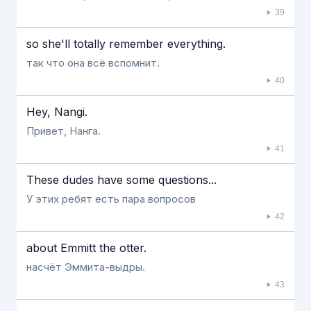
39
so she'll totally remember everything.
так что она всё вспомнит.
40
Hey, Nangi.
Привет, Нанга.
41
These dudes have some questions...
У этих ребят есть пара вопросов
42
about Emmitt the otter.
насчёт Эммита-выдры.
43