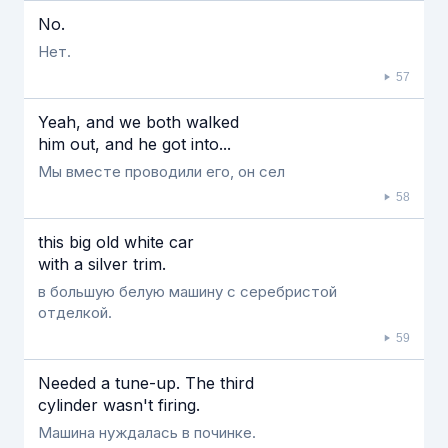
No.
Нет.
57
Yeah, and we both walked
him out, and he got into...
Мы вместе проводили его, он сел
58
this big old white car
with a silver trim.
в большую белую машину с серебристой
отделкой.
59
Needed a tune-up. The third
cylinder wasn't firing.
Машина нуждалась в починке.