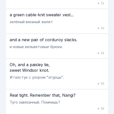
52
a green cable-knit sweater vest...
зелёный вязаный жилет
53
and a new pair of corduroy slacks.
и новые вельветовые брюки.
54
Oh, and a paisley tie,
sweet Windsor knot.
И галстук с узором "огурцы".
55
Real tight. Remember that, Nangi?
Туго завязанный. Помнишь?
56