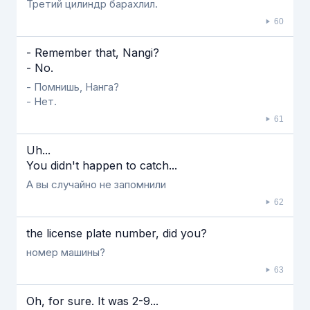
Третий цилиндр барахлил.
60
- Remember that, Nangi?
- No.
- Помнишь, Нанга?
- Нет.
61
Uh...
You didn't happen to catch...
А вы случайно не запомнили
62
the license plate number, did you?
номер машины?
63
Oh, for sure. It was 2-9...