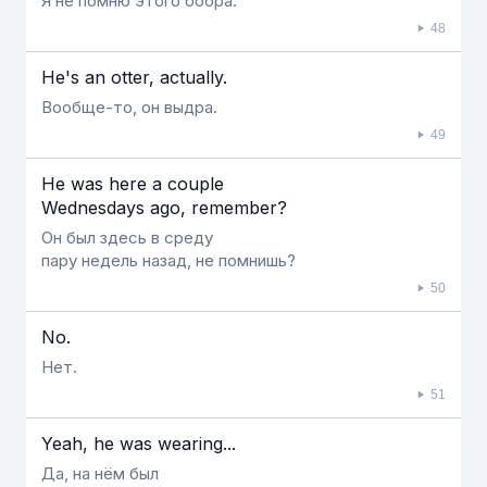
Я не помню этого бобра.
48
He's an otter, actually.
Вообще-то, он выдра.
49
He was here a couple
Wednesdays ago, remember?
Он был здесь в среду
пару недель назад, не помнишь?
50
No.
Нет.
51
Yeah, he was wearing...
Да, на нём был