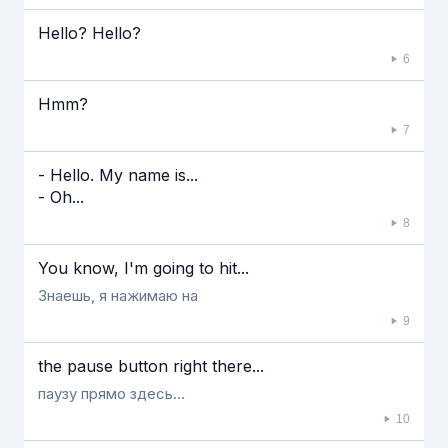
Hello? Hello?
6
Hmm?
7
- Hello. My name is...
- Oh...
8
You know, I'm going to hit...
Знаешь, я нажимаю на
9
the pause button right there...
паузу прямо здесь...
10