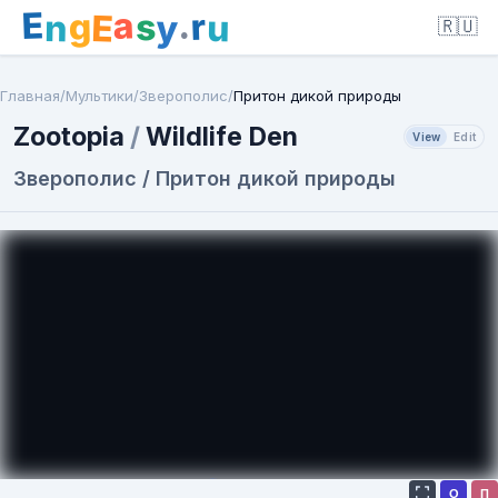
E
a
.
r
g
s
E
y
n
u
🇷🇺
Главная
/
Мультики
/
Зверополис
/
Притон дикой природы
Zootopia
/
Wildlife Den
View
Edit
Зверополис / Притон дикой природы
О
П