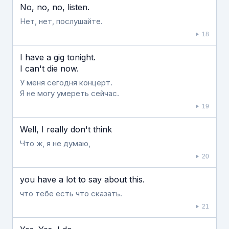
No, no, no, listen.
Нет, нет, послушайте.
18
I have a gig tonight.
I can't die now.
У меня сегодня концерт.
Я не могу умереть сейчас.
19
Well, I really don't think
Что ж, я не думаю,
20
you have a lot to say about this.
что тебе есть что сказать.
21