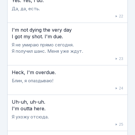
Yes. Yes, I do.
Да, да, есть.
22
I'm not dying the very day
I got my shot. I'm due.
Я не умираю прямо сегодня.
Я получил шанс. Меня уже ждут.
23
Heck, I'm overdue.
Блин, я опаздываю!
24
Uh-uh, uh-uh.
I'm outta here.
Я ухожу отсюда.
25