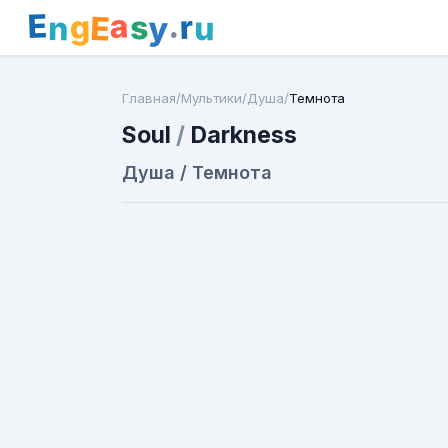
E
a
.
r
g
s
E
y
n
u
Главная
/
Мультики
/
Душа
/
Темнота
Soul
/
Darkness
Душа / Темнота