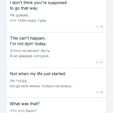
I don't think you're supposed
to go that way.
Не думаю,
что тебе надо туда.
26
This can't happen.
I'm not dyin' today.
Этого не может быть.
Я не умираю сегодня.
27
Not when my life just started.
Не тогда,
когда моя жизнь только началась.
28
What was that?
Что это было?