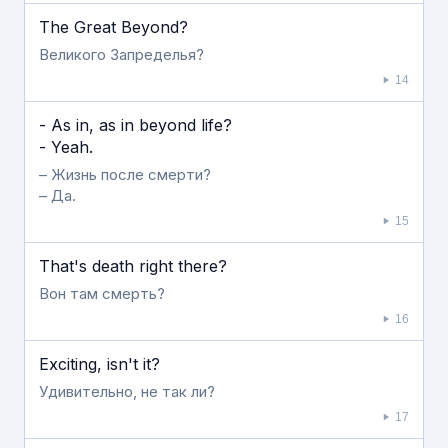
The Great Beyond?
Великого Запределья?
14
- As in, as in beyond life?
- Yeah.
– Жизнь после смерти?
– Да.
15
That's death right there?
Вон там смерть?
16
Exciting, isn't it?
Удивительно, не так ли?
17