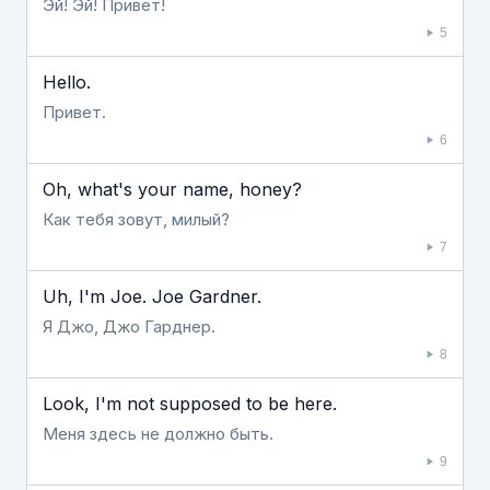
Эй! Эй! Привет!
5
Hello.
Привет.
6
Oh, what's your name, honey?
Как тебя зовут, милый?
7
Uh, I'm Joe. Joe Gardner.
Я Джо, Джо Гарднер.
8
Look, I'm not supposed to be here.
Меня здесь не должно быть.
9