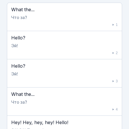
Если видео долго не грузится, выключите VPN
What the...
Что за?
1
Hello?
Эй!
2
Hello?
Эй!
3
What the...
Что за?
4
Hey! Hey, hey, hey! Hello!