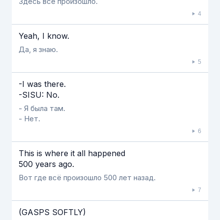
Здесь всё произошло.
4
Yeah, I know.
Да, я знаю.
5
-I was there.
-SISU: No.
- Я была там.
- Нет.
6
This is where it all happened
500 years ago.
Вот где всё произошло 500 лет назад.
7
(GASPS SOFTLY)