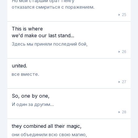
Но мой старший брат Пенгу
отказался смириться с поражением.
25
This is where
we'd make our last stand...
Здесь мы приняли последний бой,
26
united.
все вместе.
27
So, one by one,
И один за другим...
28
they combined all their magic,
они объединили всю свою магию,