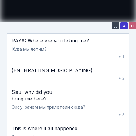
О
П
Если видео долго не грузится, выключите VPN
RAYA: Where are you taking me?
Куда мы летим?
1
(ENTHRALLING MUSIC PLAYING)
2
Sisu, why did you
bring me here?
Сису, зачем мы прилетели сюда?
3
This is where it all happened.