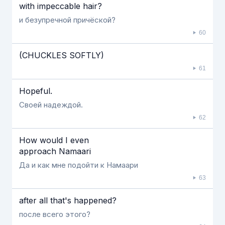
with impeccable hair?
и безупречной причёской?
60
(CHUCKLES SOFTLY)
61
Hopeful.
Своей надеждой.
62
How would I even
approach Namaari
Да и как мне подойти к Намаари
63
after all that's happened?
после всего этого?