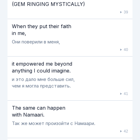
(GEM RINGING MYSTICALLY)
39
When they put their faith
in me,
Они поверили в меня,
40
it empowered me beyond
anything I could imagine.
и это дало мне больше сил,
чем я могла представить.
41
The same can happen
with Namaari.
Так же может произойти с Намаари.
42