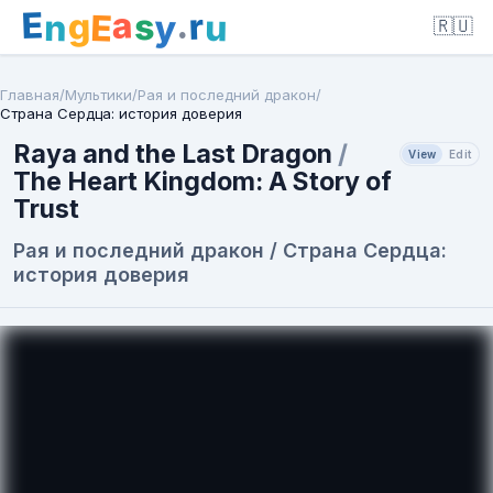
E
a
.
r
g
s
E
y
n
u
🇷🇺
Главная
/
Мультики
/
Рая и последний дракон
/
Страна Сердца: история доверия
Raya and the Last Dragon
/
View
Edit
The Heart Kingdom: A Story of
Trust
Рая и последний дракон / Страна Сердца:
история доверия