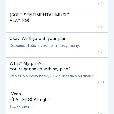
68
(SOFT SENTIMENTAL MUSIC
PLAYING)
69
Okay. We'll go with your plan.
Хорошо. Действуем по твоему плану.
70
What? My plan?
You're gonna go with my plan?
Что? По моему плану? Ты выбрала мой план?
71
-Yeah.
-(LAUGHS) All right!
Да. Отлично!
72