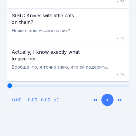
76
SISU: Knives with little cats
on them?
Ножи с кошечками на них?
77
Actually, I know exactly what
to give her.
Вообще-то, я точно знаю, что ей подарить.
78
0:00
-
0:00
0:00
x
1