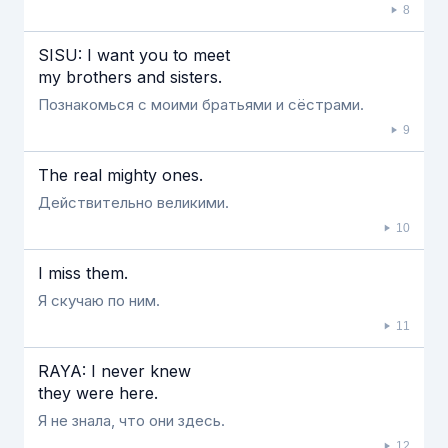
8
SISU: I want you to meet
my brothers and sisters.
Познакомься с моими братьями и сёстрами.
9
The real mighty ones.
Действительно великими.
10
I miss them.
Я скучаю по ним.
11
RAYA: I never knew
they were here.
Я не знала, что они здесь.
12