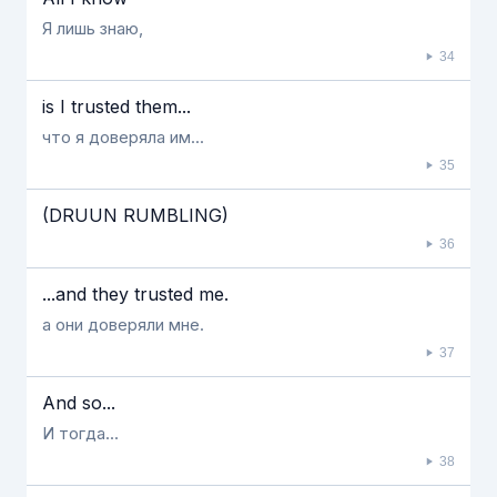
Я лишь знаю,
34
is I trusted them...
что я доверяла им...
35
(DRUUN RUMBLING)
36
...and they trusted me.
а они доверяли мне.
37
And so...
И тогда...
38