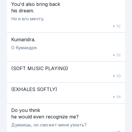
You'd also bring back
his dream.
Но и его мечту.
51
Kumandra.
О Кумандре.
52
(SOFT MUSIC PLAYING)
53
(EXHALES SOFTLY)
54
Do you think
he would even recognize me?
Думаешь, он сможет меня узнать?