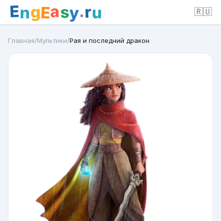
E
a
.
r
g
s
E
y
n
u
🇷🇺
Главная
/
Мультики
/
Рая и последний дракон