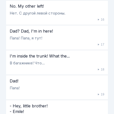
No. My other left!
Нет. С другой левой стороны.
16
Dad? Dad, I'm in here!
Папа! Папа, я тут!
17
I'm inside the trunk! What the...
В багажнике! Что...
18
Dad!
Папа!
19
- Hey, little brother!
- Emile!