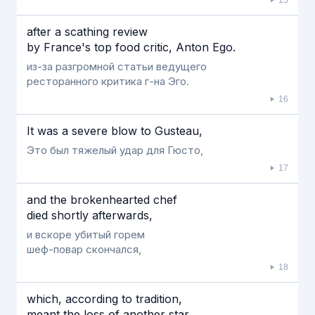
after a scathing review
by France's top food critic, Anton Ego.
из-за разгромной статьи ведущего
ресторанного критика г-на Эго.
16
It was a severe blow to Gusteau,
Это был тяжелый удар для Гюсто,
17
and the brokenhearted chef
died shortly afterwards,
и вскоре убитый горем
шеф-повар скончался,
18
which, according to tradition,
meant the loss of another star.