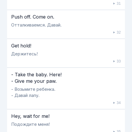
31
Push off. Come on.
Отталкиваемся. Давай.
32
Get hold!
Держитесь!
33
- Take the baby. Here!
- Give me your paw.
- Возьмите ребенка.
- Давай лапу.
34
Hey, wait for me!
Подождите меня!
35