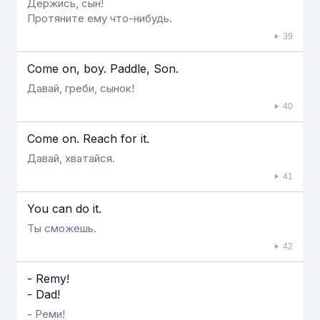
Держись, сын!
Протяните ему что-нибудь.
39
Come on, boy. Paddle, Son.
Давай, греби, сынок!
40
Come on. Reach for it.
Давай, хватайся.
41
You can do it.
Ты сможешь.
42
- Remy!
- Dad!
- Реми!