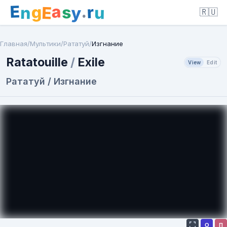
E
a
.
r
g
s
E
y
n
u
🇷🇺
Главная
/
Мультики
/
Рататуй
/
Изгнание
Ratatouille
/
Exile
View
Edit
Рататуй / Изгнание
О
П