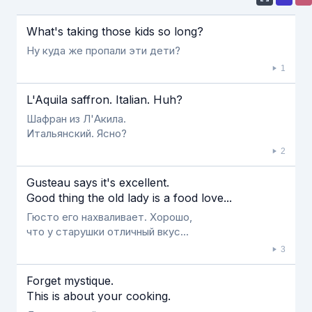
Если видео долго не грузится, выключите VPN
What's taking those kids so long?
Ну куда же пропали эти дети?
1
L'Aquila saffron. Italian. Huh?
Шафран из Л'Акила.
Итальянский. Ясно?
2
Gusteau says it's excellent.
Good thing the old lady is a food love...
Гюсто его нахваливает. Хорошо,
что у старушки отличный вкус...
3
Forget mystique.
This is about your cooking.