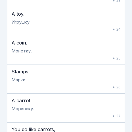
23
A toy.
Игрушку.
24
A coin.
Монетку.
25
Stamps.
Марки.
26
A carrot.
Морковку.
27
You do like carrots,