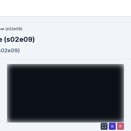
ни (s02e09)
e (s02e09)
s02e09)
О
П