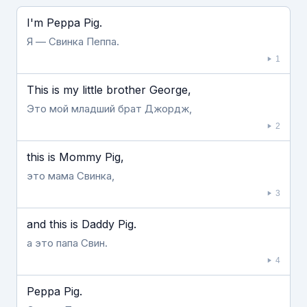
Если видео долго не грузится, выключите VPN
I'm Peppa Pig.
Я — Свинка Пеппа.
1
This is my little brother George,
Это мой младший брат Джордж,
2
this is Mommy Pig,
это мама Свинка,
3
and this is Daddy Pig.
а это папа Свин.
4
Peppa Pig.