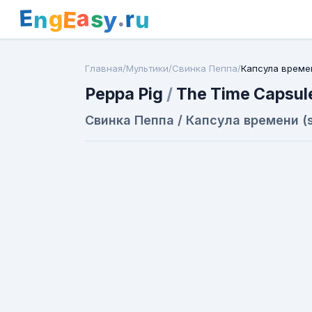
E
a
.
r
g
s
E
y
n
u
Главная
/
Мультики
/
Свинка Пеппа
/
Капсула време
Peppa Pig
/
The Time Capsul
Свинка Пеппа / Капсула времени (