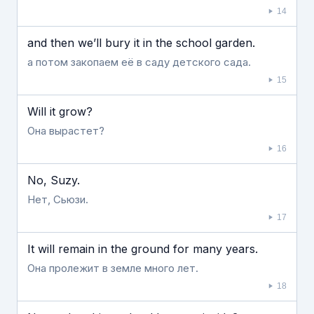
14
and then we’ll bury it in the school garden.
а потом закопаем её в саду детского сада.
15
Will it grow?
Она вырастет?
16
No, Suzy.
Нет, Сьюзи.
17
It will remain in the ground for many years.
Она пролежит в земле много лет.
18