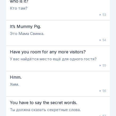
who is it?
Кто там?
53
It’s Mummy Pig.
Это Мама Свинка.
54
Have you room for any more visitors?
У вас найдётся место ещё для одного гостя?
55
Hmm.
Хмм.
56
You have to say the secret words.
Ты должна сказать секретные слова.