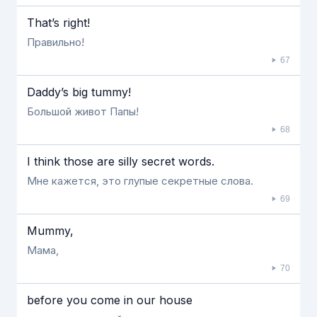
That’s right!
Правильно!
67
Daddy’s big tummy!
Большой живот Папы!
68
I think those are silly secret words.
Мне кажется, это глупые секретные слова.
69
Mummy,
Мама,
70
before you come in our house