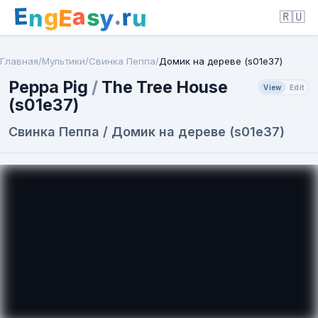
E
a
.
r
g
s
E
y
n
u
🇷🇺
Главная
/
Мультики
/
Свинка Пеппа
/
Домик на дереве (s01e37)
Peppa Pig
/
The Tree House
View
Edit
(s01e37)
Свинка Пеппа / Домик на дереве (s01e37)