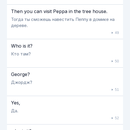
Then you can visit Peppa in the tree house.
Тогда ты сможешь навестить Пеппу в домике на
дереве.
49
Who is it?
Кто там?
50
George?
Джордж?
51
Yes,
Да.
52