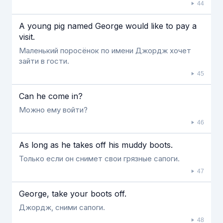
44
A young pig named George would like to pay a
visit.
Маленький поросёнок по имени Джордж хочет
зайти в гости.
45
Can he come in?
Можно ему войти?
46
As long as he takes off his muddy boots.
Только если он снимет свои грязные сапоги.
47
George, take your boots off.
Джордж, сними сапоги.
48