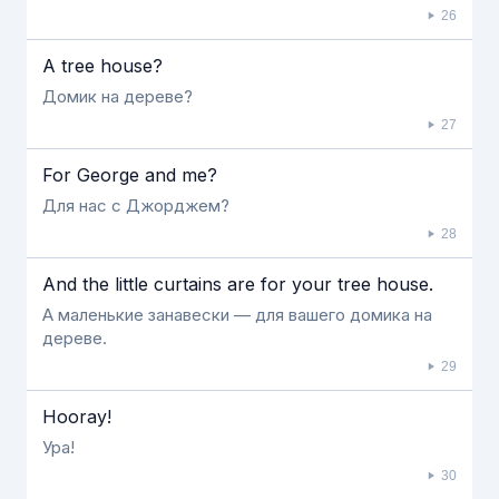
26
A tree house?
Домик на дереве?
27
For George and me?
Для нас с Джорджем?
28
And the little curtains are for your tree house.
А маленькие занавески — для вашего домика на
дереве.
29
Hooray!
Ура!
30