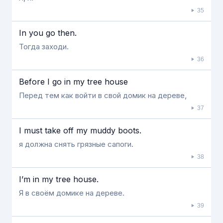
35
In you go then.
Тогда заходи.
36
Before I go in my tree house
Перед тем как войти в свой домик на дереве,
37
I must take off my muddy boots.
я должна снять грязные сапоги.
38
I’m in my tree house.
Я в своём домике на дереве.
39