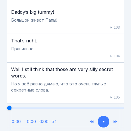
Daddy’s big tummy!
Большой живот Папы!
103
That’s right.
Правильно.
104
Well I still think that those are very silly secret
words.
Но я всё равно думаю, что это очень глупые
секретные слова.
105
0:00
-
0:00
0:00
x
1