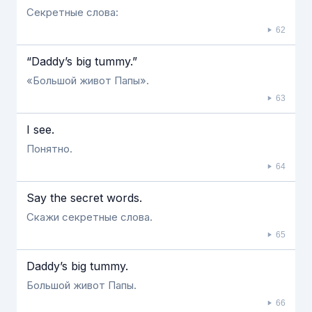
Секретные слова:
62
“Daddy’s big tummy.”
«Большой живот Папы».
63
I see.
Понятно.
64
Say the secret words.
Скажи секретные слова.
65
Daddy’s big tummy.
Большой живот Папы.
66