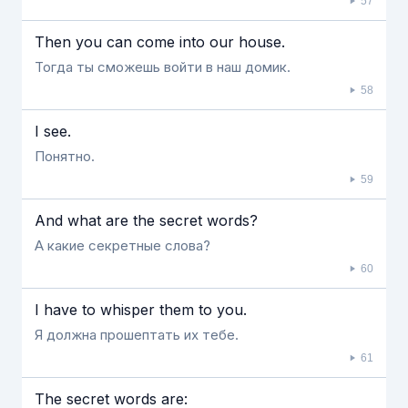
57
Then you can come into our house.
Тогда ты сможешь войти в наш домик.
58
I see.
Понятно.
59
And what are the secret words?
А какие секретные слова?
60
I have to whisper them to you.
Я должна прошептать их тебе.
61
The secret words are: