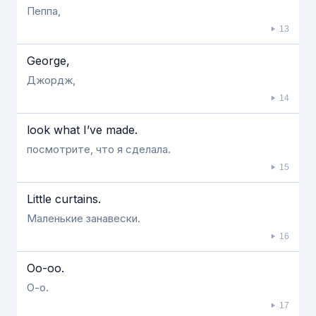
Пеппа,
13
George,
Джордж,
14
look what I’ve made.
посмотрите, что я сделала.
15
Little curtains.
Маленькие занавески.
16
Oo-oo.
О-о.
17