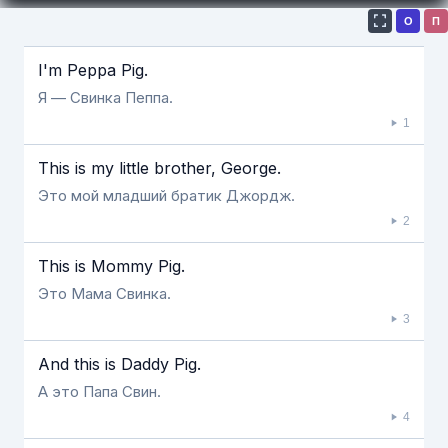
О
П
Если видео долго не грузится, выключите VPN
I'm Peppa Pig.
Я — Свинка Пеппа.
1
This is my little brother, George.
Это мой младший братик Джордж.
2
This is Mommy Pig.
Это Мама Свинка.
3
And this is Daddy Pig.
А это Папа Свин.
4