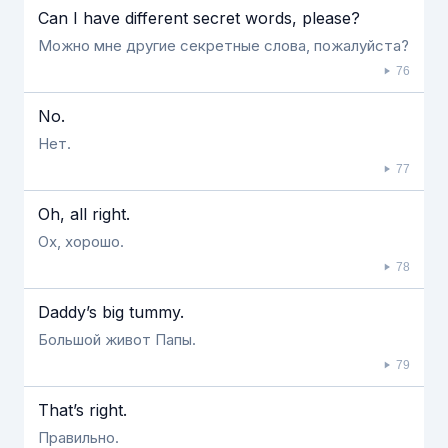
Can I have different secret words, please?
Можно мне другие секретные слова, пожалуйста?
76
No.
Нет.
77
Oh, all right.
Ох, хорошо.
78
Daddy’s big tummy.
Большой живот Папы.
79
That’s right.
Правильно.