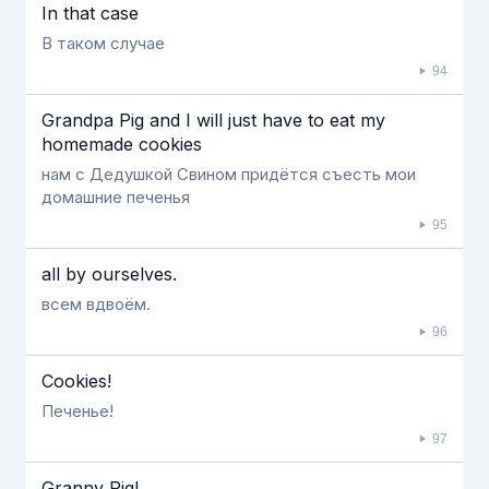
In that case
В таком случае
94
Grandpa Pig and I will just have to eat my
homemade cookies
нам с Дедушкой Свином придётся съесть мои
домашние печенья
95
all by ourselves.
всем вдвоём.
96
Cookies!
Печенье!
97
Granny Pig!