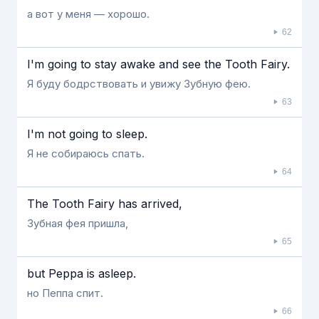
а вот у меня — хорошо.
62
I'm going to stay awake and see the Tooth Fairy.
Я буду бодрствовать и увижу Зубную фею.
63
I'm not going to sleep.
Я не собираюсь спать.
64
The Tooth Fairy has arrived,
Зубная фея пришла,
65
but Peppa is asleep.
но Пеппа спит.
66