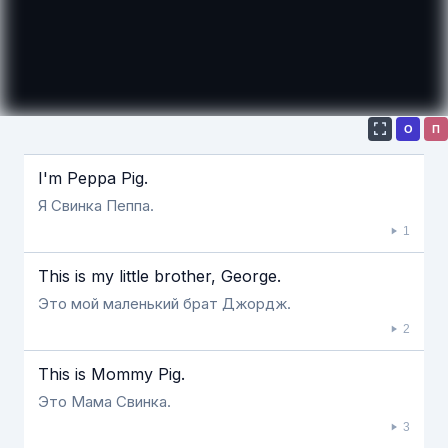
О
П
Если видео долго не грузится, выключите VPN
I'm Peppa Pig.
Я Свинка Пеппа.
1
This is my little brother, George.
Это мой маленький брат Джордж.
2
This is Mommy Pig.
Это Мама Свинка.
3