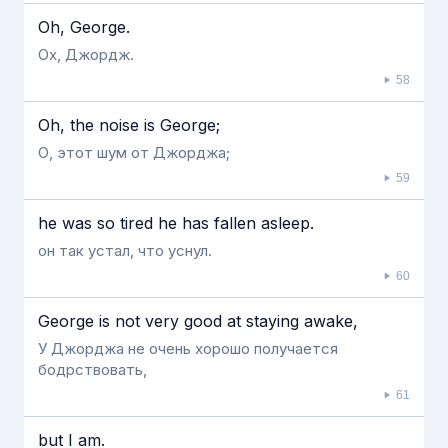
Oh, George.
Ох, Джордж.
58
Oh, the noise is George;
О, этот шум от Джорджа;
59
he was so tired he has fallen asleep.
он так устал, что уснул.
60
George is not very good at staying awake,
У Джорджа не очень хорошо получается
бодрствовать,
61
but I am.