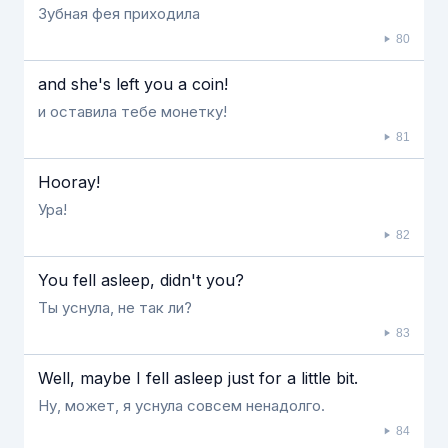
Зубная фея приходила
80
and she's left you a coin!
и оставила тебе монетку!
81
Hooray!
Ура!
82
You fell asleep, didn't you?
Ты уснула, не так ли?
83
Well, maybe I fell asleep just for a little bit.
Ну, может, я уснула совсем ненадолго.
84