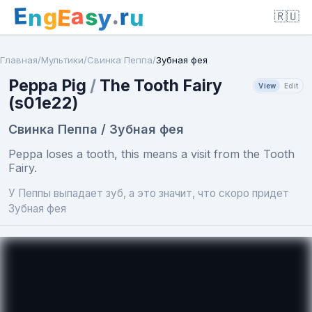
E
a
.
r
g
s
E
y
n
u
🇷🇺
Главная
/
Мультики
/
Свинка Пеппа
/
Зубная фея
Peppa Pig
/
The Tooth Fairy
View
Edit
(s01e22)
Свинка Пеппа / Зубная фея
Peppa loses a tooth, this means a visit from the Tooth
Fairy.
У Пеппы выпадает зуб, а это значит, что скоро придет
Зубная фея