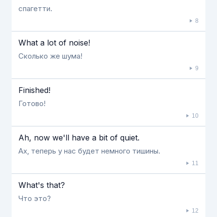
спагетти.
8
What a lot of noise!
Сколько же шума!
9
Finished!
Готово!
10
Ah, now we'll have a bit of quiet.
Ах, теперь у нас будет немного тишины.
11
What's that?
Что это?
12