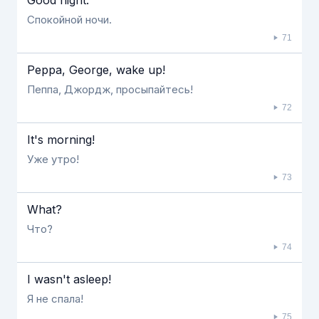
Good night.
Спокойной ночи.
71
Peppa, George, wake up!
Пеппа, Джордж, просыпайтесь!
72
It's morning!
Уже утро!
73
What?
Что?
74
I wasn't asleep!
Я не спала!
75