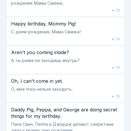
рождения Мамы Свинки.
73
Happy birthday, Mommy Pig!
С днем рождения, Мама Свинка!
74
Aren't you coming inside?
А ты разве не заходишь внутрь?
75
Oh, I can't come in yet.
О, мне пока нельзя заходить.
76
Daddy Pig, Peppa, and George are doing secret
things for my birthday.
Папа Свин, Пеппа и Джордж делают секретные
дела к моему дню рождения.