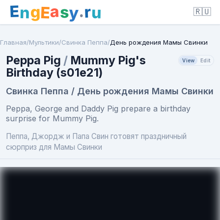
E
a
.
r
g
s
E
y
n
u
🇷🇺
Главная
/
Мультики
/
Свинка Пеппа
/
День рождения Мамы Свинки
Peppa Pig
/
Mummy Pig's
View
Edit
Birthday (s01e21)
Свинка Пеппа / День рождения Мамы Свинки
Peppa, George and Daddy Pig prepare a birthday
surprise for Mummy Pig.
Пеппа, Джордж и Папа Свин готовят праздничный
сюрприз для Мамы Свинки