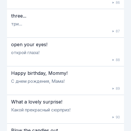
86
three...
три...
87
open your eyes!
открой глаза!
88
Happy birthday, Mommy!
С днем рождения, Мама!
89
What a lovely surprise!
Какой прекрасный сюрприз!
90
Blow the candles out