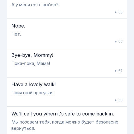
А у меня есть выбор?
65
Nope.
Нет.
66
Bye-bye, Mommy!
Пока-пока, Мама!
67
Have a lovely walk!
Приятной прогулки!
68
We'll call you when it's safe to come back in.
Мы позовем тебя, когда можно будет безопасно
вернуться.