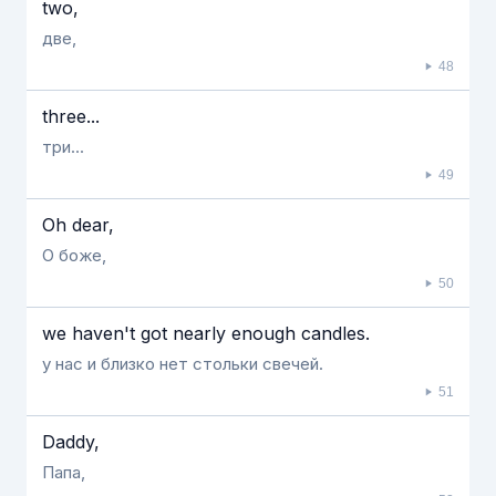
two,
две,
48
three...
три...
49
Oh dear,
О боже,
50
we haven't got nearly enough candles.
у нас и близко нет стольки свечей.
51
Daddy,
Папа,