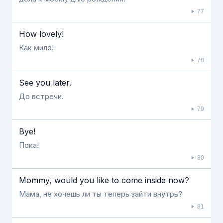
77
How lovely!
Как мило!
78
See you later.
До встречи.
79
Bye!
Пока!
80
Mommy, would you like to come inside now?
Мама, не хочешь ли ты теперь зайти внутрь?
81