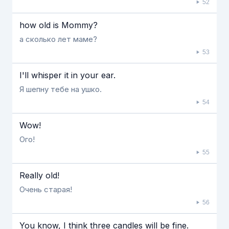
52
how old is Mommy?
а сколько лет маме?
53
I'll whisper it in your ear.
Я шепну тебе на ушко.
54
Wow!
Ого!
55
Really old!
Очень старая!
56
You know, I think three candles will be fine.