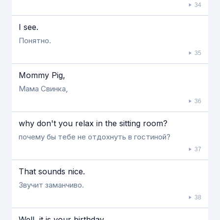
34
I see.
Понятно.
35
Mommy Pig,
Мама Свинка,
36
why don't you relax in the sitting room?
почему бы тебе не отдохнуть в гостиной?
37
That sounds nice.
Звучит заманчиво.
38
Well, it is your birthday.