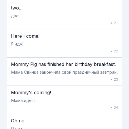
two...
две...
21
Here I come!
Я иду!
22
Mommy Pig has finished her birthday breakfast.
Мама Свинка закончила свой праздничный завтрак.
23
Mommy's coming!
Мама идет!
24
Oh no,
О нет,