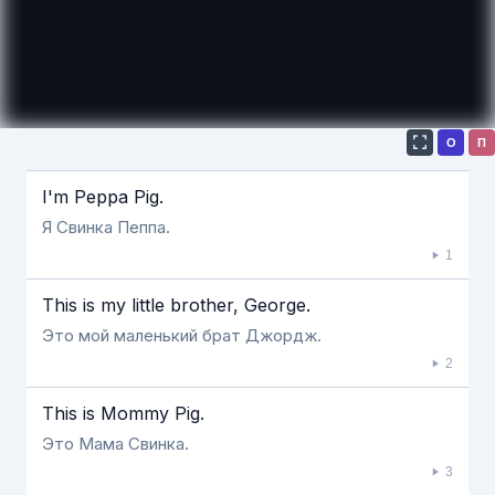
О
П
Если видео долго не грузится, выключите VPN
I'm Peppa Pig.
Я Свинка Пеппа.
1
This is my little brother, George.
Это мой маленький брат Джордж.
2
This is Mommy Pig.
Это Мама Свинка.
3