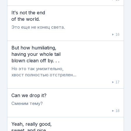
It's not the end
of the world.
Это еще не конец света.
16
But how humiliating,
having your whole tail
blown clean off by. . .
Но это так унизительно,
хвост полностью отстрелен...
17
Can we drop it?
Сменим тему?
18
Yeah, really good,
sweet, and nice.