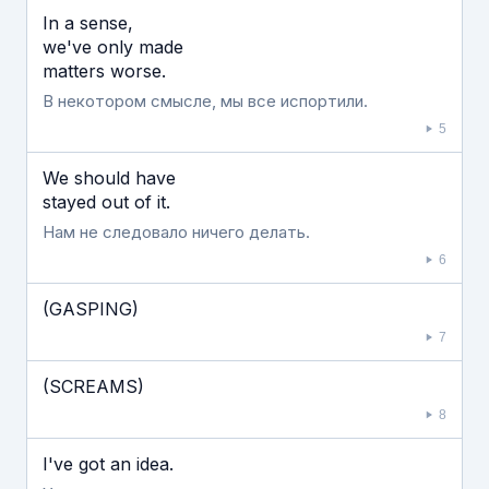
In a sense,
we've only made
matters worse.
В некотором смысле, мы все испортили.
5
We should have
stayed out of it.
Нам не следовало ничего делать.
6
(GASPING)
7
(SCREAMS)
8
I've got an idea.