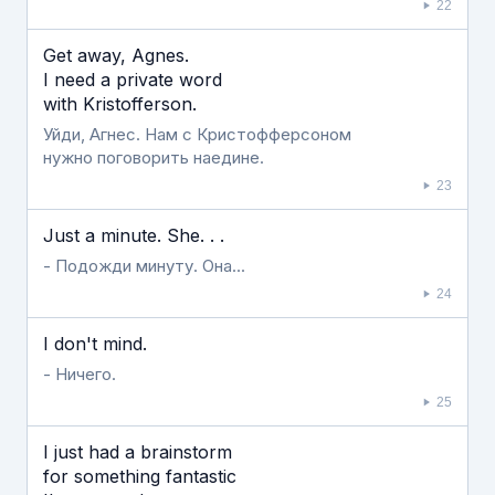
22
Get away, Agnes.
I need a private word
with Kristofferson.
Уйди, Агнес. Нам с Кристофферсоном
нужно поговорить наедине.
23
Just a minute. She. . .
- Подожди минуту. Она...
24
I don't mind.
- Ничего.
25
I just had a brainstorm
for something fantastic