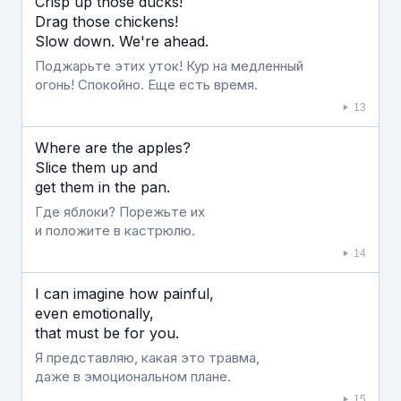
Crisp up those ducks!
Drag those chickens!
Slow down. We're ahead.
Поджарьте этих уток! Кур на медленный
огонь! Спокойно. Еще есть время.
13
Where are the apples?
Slice them up and
get them in the pan.
Где яблоки? Порежьте их
и положите в кастрюлю.
14
I can imagine how painful,
even emotionally,
that must be for you.
Я представляю, какая это травма,
даже в эмоциональном плане.
15