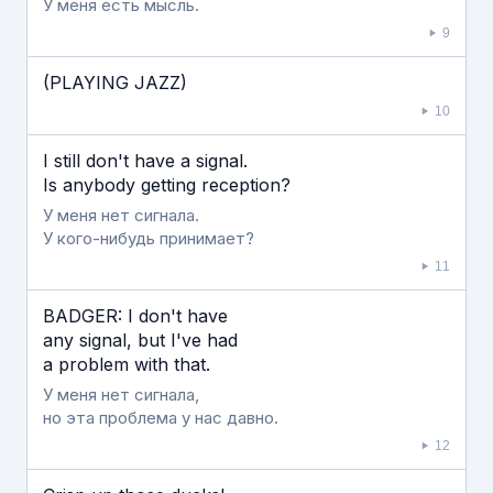
У меня есть мысль.
9
(PLAYING JAZZ)
10
I still don't have a signal.
Is anybody getting reception?
У меня нет сигнала.
У кого-нибудь принимает?
11
BADGER: I don't have
any signal, but I've had
a problem with that.
У меня нет сигнала,
но эта проблема у нас давно.
12