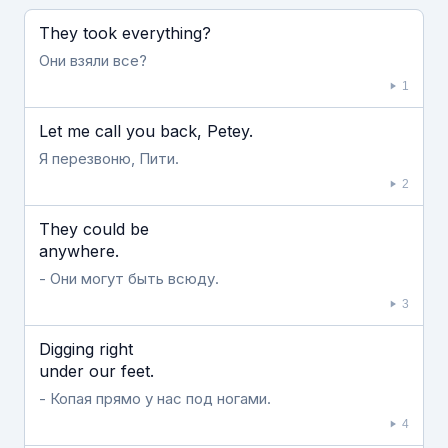
Если видео долго не грузится, выключите VPN
They took everything?
Они взяли все?
1
Let me call you back, Petey.
Я перезвоню, Пити.
2
They could be
anywhere.
- Они могут быть всюду.
3
Digging right
under our feet.
- Копая прямо у нас под ногами.
4