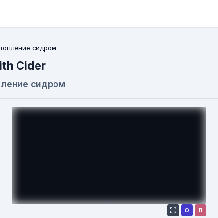
топление сидром
th Cider
пление сидром
О
П