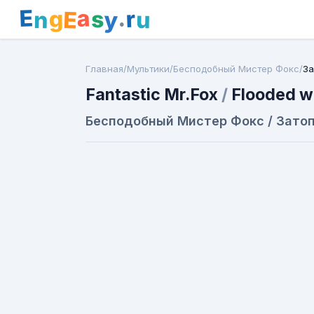
E
a
.
r
g
s
E
y
n
u
Главная
/
Мультики
/
Бесподобный Мистер Фокс
/
За
Fantastic Mr.Fox
/
Flooded wi
Бесподобный Мистер Фокс / Зато