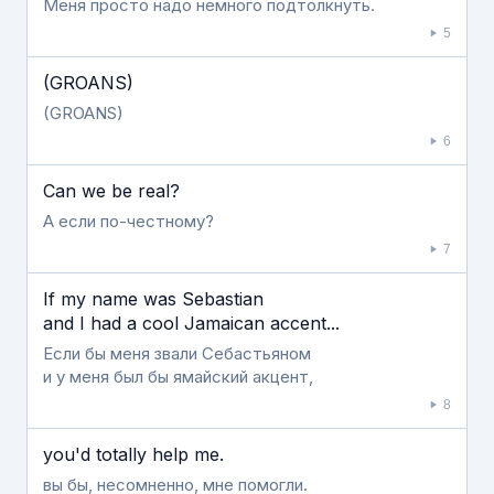
Меня просто надо немного подтолкнуть.
5
(GROANS)
(GROANS)
6
Can we be real?
А если по-честному?
7
If my name was Sebastian
and I had a cool Jamaican accent...
Если бы меня звали Себастьяном
и у меня был бы ямайский акцент,
8
you'd totally help me.
вы бы, несомненно, мне помогли.