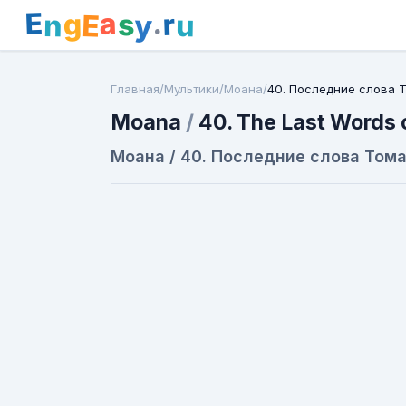
E
a
.
r
g
s
E
y
n
u
Главная
/
Мультики
/
Моана
/
40. Последние слова 
Moana
/
40. The Last Words
Моана / 40. Последние слова Том