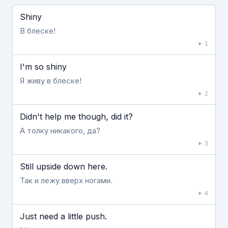
Если видео долго не грузится, выключите VPN
Shiny
В блеске!
1
I'm so shiny
Я живу в блеске!
2
Didn't help me though, did it?
А толку никакого, да?
3
Still upside down here.
Так и лежу вверх ногами.
4
Just need a little push.