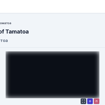
Томатоа
 of Tamatoa
атоа
О
П