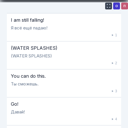
О
П
Если видео долго не грузится, выключите VPN
I am still falling!
Я всё ещё падаю!
1
(WATER SPLASHES)
(WATER SPLASHES)
2
You can do this.
Ты сможешь.
3
Go!
Давай!
4