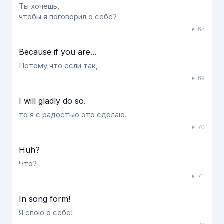
Ты хочешь,
чтобы я поговорил о себе?
68
Because if you are...
Потому что если так,
69
I will gladly do so.
то я с радостью это сделаю.
70
Huh?
Что?
71
In song form!
Я спою о себе!