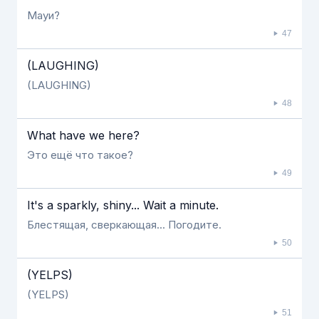
Мауи?
47
(LAUGHING)
(LAUGHING)
48
What have we here?
Это ещё что такое?
49
It's a sparkly, shiny... Wait a minute.
Блестящая, сверкающая... Погодите.
50
(YELPS)
(YELPS)
51