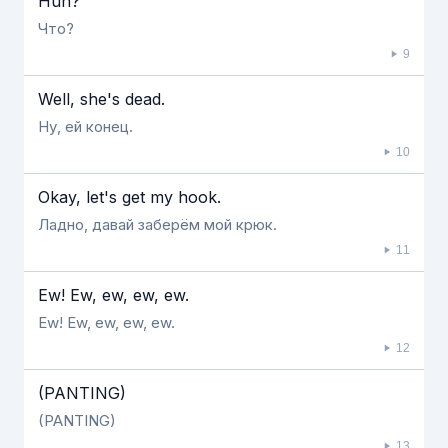
Huh?
Что?
9
Well, she's dead.
Ну, ей конец.
10
Okay, let's get my hook.
Ладно, давай заберём мой крюк.
11
Ew! Ew, ew, ew, ew.
Ew! Ew, ew, ew, ew.
12
(PANTING)
(PANTING)
13