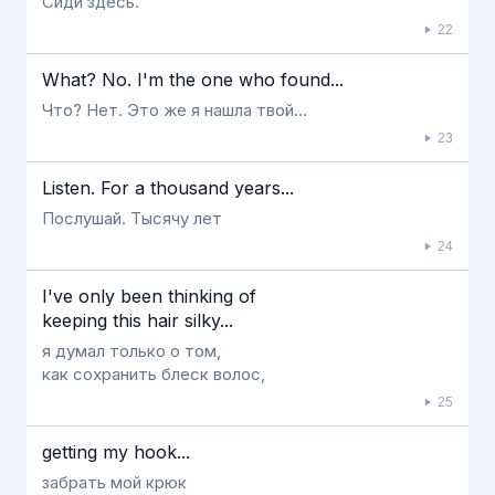
Сиди здесь.
22
What? No. I'm the one who found...
Что? Нет. Это же я нашла твой...
23
Listen. For a thousand years...
Послушай. Тысячу лет
24
I've only been thinking of
keeping this hair silky...
я думал только о том,
как сохранить блеск волос,
25
getting my hook...
забрать мой крюк