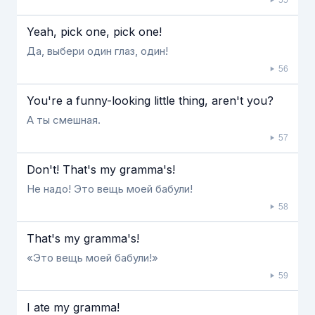
Yeah, pick one, pick one!
Да, выбери один глаз, один!
56
You're a funny-looking little thing, aren't you?
А ты смешная.
57
Don't! That's my gramma's!
Не надо! Это вещь моей бабули!
58
That's my gramma's!
«Это вещь моей бабули!»
59
I ate my gramma!