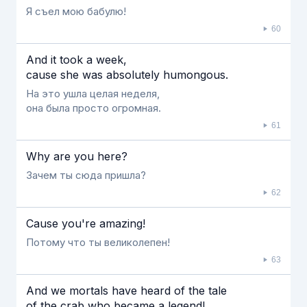
Я съел мою бабулю!
60
And it took a week,
cause she was absolutely humongous.
На это ушла целая неделя,
она была просто огромная.
61
Why are you here?
Зачем ты сюда пришла?
62
Cause you're amazing!
Потому что ты великолепен!
63
And we mortals have heard of the tale
of the crab who became a legend!