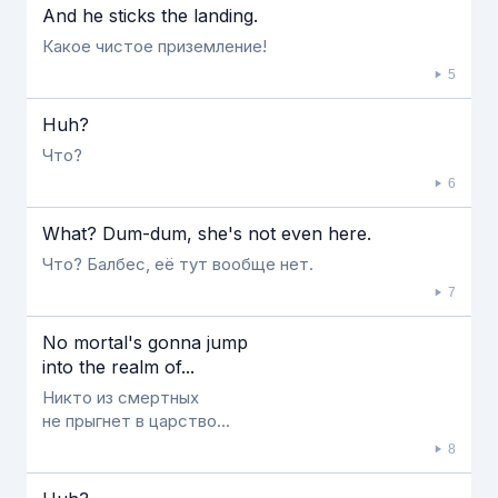
And he sticks the landing.
Какое чистое приземление!
5
Huh?
Что?
6
What? Dum-dum, she's not even here.
Что? Балбес, её тут вообще нет.
7
No mortal's gonna jump
into the realm of...
Никто из смертных
не прыгнет в царство...
8