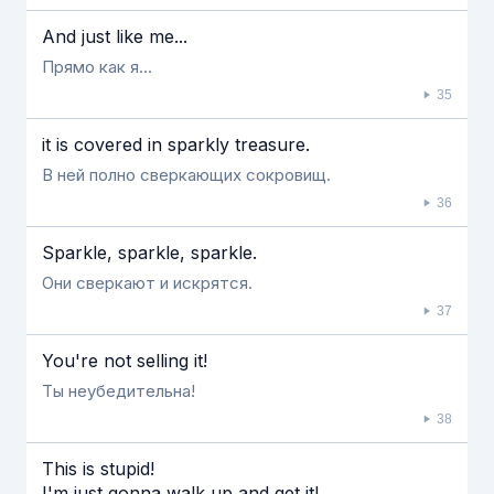
And just like me...
Прямо как я...
35
it is covered in sparkly treasure.
В ней полно сверкающих сокровищ.
36
Sparkle, sparkle, sparkle.
Они сверкают и искрятся.
37
You're not selling it!
Ты неубедительна!
38
This is stupid!
I'm just gonna walk up and get it!