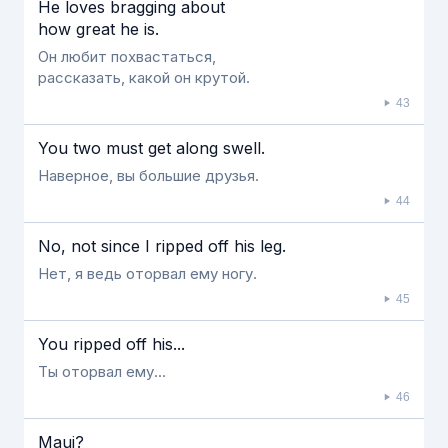
He loves bragging about
how great he is.
Он любит похвастаться,
рассказать, какой он крутой.
43
You two must get along swell.
Наверное, вы большие друзья.
44
No, not since I ripped off his leg.
Нет, я ведь оторвал ему ногу.
45
You ripped off his...
Ты оторвал ему...
46
Maui?