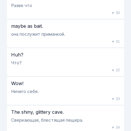
Разве что
30
maybe as bait.
она послужит приманкой.
31
Huh?
Что?
32
Wow!
Ничего себе.
33
The shiny, glittery cave.
Сверкающая, блестящая пещера.
34