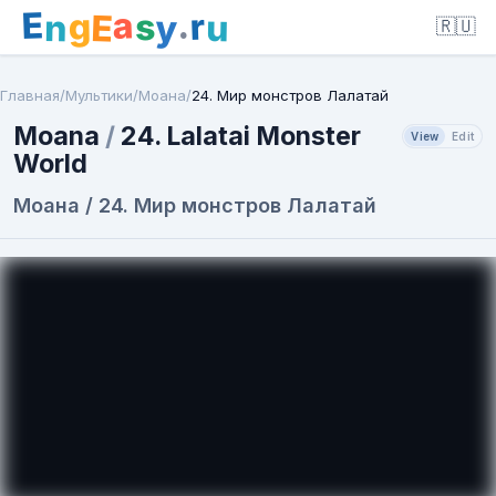
E
a
.
r
g
s
E
y
n
u
🇷🇺
Главная
/
Мультики
/
Моана
/
24. Мир монстров Лалатай
Moana
/
24. Lalatai Monster
View
Edit
World
Моана / 24. Мир монстров Лалатай