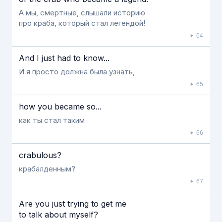
А мы, смертные, слышали историю
про краба, который стал легендой!
64
And I just had to know...
И я просто должна была узнать,
65
how you became so...
как ты стал таким
66
crabulous?
крабалденным?
67
Are you just trying to get me
to talk about myself?