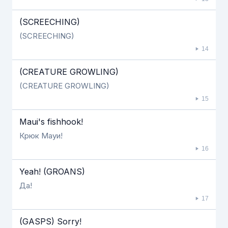
(SCREECHING)
(SCREECHING)
14
(CREATURE GROWLING)
(CREATURE GROWLING)
15
Maui's fishhook!
Крюк Мауи!
16
Yeah! (GROANS)
Да!
17
(GASPS) Sorry!