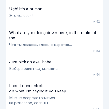
Ugh! It's a human!
Это человек!
52
What are you doing down here, in the realm of
the...
Что ты делаешь здесь, в царстве...
53
Just pick an eye, babe.
Выбери один глаз, малышка.
54
I can't concentrate
on what I'm saying if you keep...
Мне не сосредоточиться
на разговоре, если ты...
55