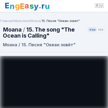
E
a
.
r
g
s
E
y
n
u
🇷🇺
Главная
/
Мультики
/
Моана
/
15. Песня "Океан зовёт"
Moana
/
15. The song "The
View
Edit
Ocean is Calling"
Моана / 15. Песня "Океан зовёт"