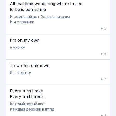
All that time wondering where I need
to be is behind me
И сомнений нет больше никаких
И я странник
5
I'm on my own
Я ухожу
6
To worlds unknown
Я так дышу
7
Every turn I take
Every trail I track
Каждый новый шаг
Каждый дерзкий взгляд
8