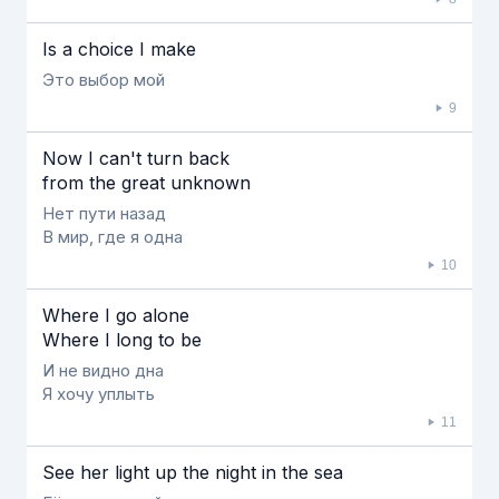
Is a choice I make
Это выбор мой
9
Now I can't turn back
from the great unknown
Нет пути назад
В мир, где я одна
10
Where I go alone
Where I long to be
И не видно дна
Я хочу уплыть
11
See her light up the night in the sea