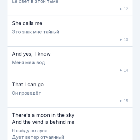
Её свет в этой тьме
12
She calls me
Это знак мне тайный
13
And yes, I know
Меня меж вод
14
That I can go
Он проведёт
15
There's a moon in the sky
And the wind is behind me
Я пойду по луне
Дует ветер отчаянный