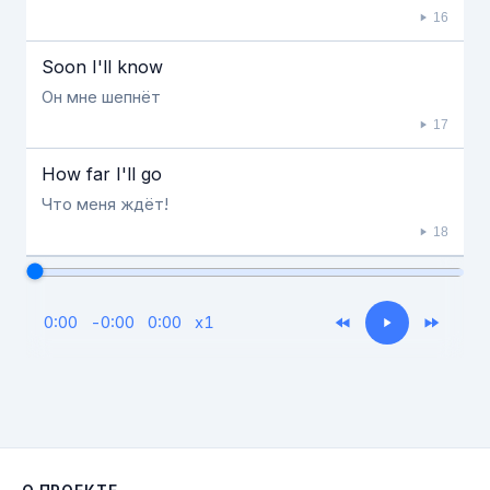
16
Soon I'll know
Он мне шепнёт
17
How far I'll go
Что меня ждёт!
18
0:00
-
0:00
0:00
x
1