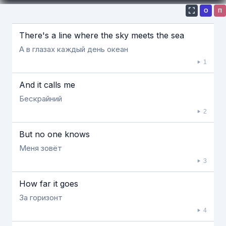
О
П
Если видео долго не грузится, выключите VPN
There's a line where the sky meets the sea
А в глазах каждый день океан
1
And it calls me
Бескрайний
2
But no one knows
Меня зовёт
3
How far it goes
За горизонт
4