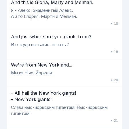
And this is Gloria, Marty and Melman.
Я - Алекс. Знаменитый Алекс.
А это Глория, Марти и Мелман.
18
And just where are you giants from?
И откуда вы такие гиганты?
19
We're from New York and...
Мы из Нью-Йорка и…
20
- All hail the New York giants!
- New York giants!
Слава нью-йоркским гигантам! Нью-йоркским
гигантам!
21