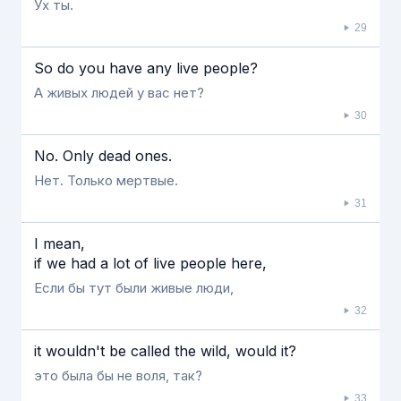
Ух ты.
29
So do you have any live people?
А живых людей у вас нет?
30
No. Only dead ones.
Нет. Только мертвые.
31
I mean,
if we had a lot of live people here,
Если бы тут были живые люди,
32
it wouldn't be called the wild, would it?
это была бы не воля, так?
33