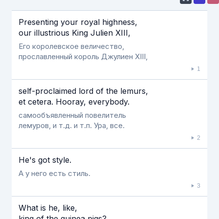
Если видео долго не грузится, выключите VPN
Presenting your royal highness,
our illustrious King Julien XIII,
Его королевское величество,
прославленный король Джулиен XIII,
1
self-proclaimed lord of the lemurs,
et cetera. Hooray, everybody.
самообъявленный повелитель
лемуров, и т.д. и т.п. Ура, все.
2
He's got style.
А у него есть стиль.
3
What is he, like,
king of the guinea pigs?