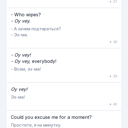
37
- Who wipes?
- Oy vey.
- А зачем подтираться?
- Эх-ма.
38
- Oy vey!
- Oy vey,
everybody!
- Всем, эх-ма!
39
Oy vey!
Эх-ма!
40
Could you excuse me for a moment?
Простите, я на минутку.