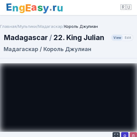
E
a
.
r
g
s
E
y
n
u
🇷🇺
Главная
/
Мультики
/
Мадагаскар
/
Король Джулиан
Madagascar
/
22. King Julian
View
Edit
Мадагаскар / Король Джулиан
О
П