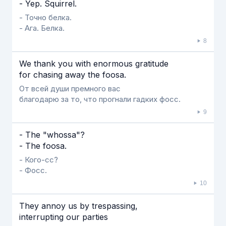
- Yep. Squirrel.
- Точно белка.
- Ага. Белка.
8
We thank you with enormous gratitude
for chasing away the foosa.
От всей души премного вас
благодарю за то, что прогнали гадких фосс.
9
- The "whossa"?
- The foosa.
- Кого-сс?
- Фосс.
10
They annoy us by trespassing,
interrupting our parties