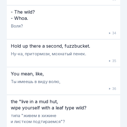
- The wild?
- Whoa.
Воля?
34
Hold up there a second, fuzzbucket.
Ну-ка, притормози, мохнатый пенек.
35
You mean, like,
Ты имеешь в виду волю,
36
the "live in a mud hut,
wipe yourself with a leaf type wild?
типа "живем в хижине
и листком подтираемся"?