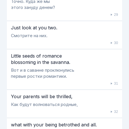
Точно. Куда же мы
этого зануду денем?
29
Just look at you two.
Смотрите на них.
30
Little seeds of romance
blossoming in the savanna.
Вот и в саванне проклюнулись
первые ростки романтики.
31
Your parents will be thrilled,
Как будут волноваться родные,
32
what with your being betrothed and all.