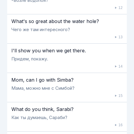
-Возле водопоя?
12
What's so great about the water hole?
Чего же там интересного?
13
Ι'll show you when we get there.
Придем, покажу.
14
Mom, can Ι go with Simba?
Мама, можно мне с Симбой?
15
What do you think, Sarabi?
Как ты думаешь, Сараби?
16