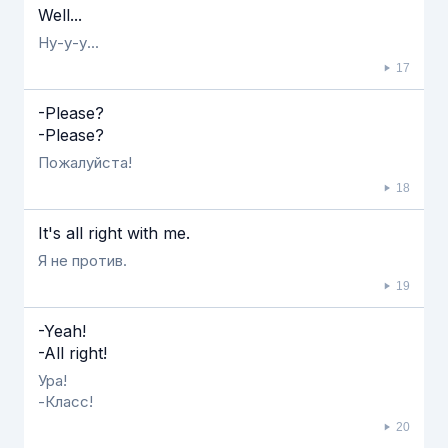
Well...
Ну-у-у...
17
-Please?
-Please?
Пожалуйста!
18
Ιt's all right with me.
Я не против.
19
-Yeah!
-All right!
Ура!
-Класс!
20