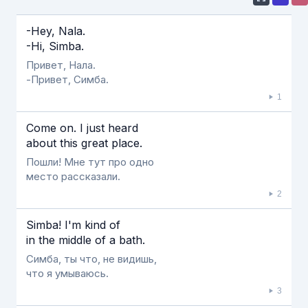
Если видео долго не грузится, выключите VPN
-Hey, Nala.
-Hi, Simba.
Привет, Нала.
-Привет, Симба.
1
Come on. Ι just heard
about this great place.
Пошли! Мне тут про одно
место рассказали.
2
Simba! Ι'm kind of
in the middle of a bath.
Симба, ты что, не видишь,
что я умываюсь.
3