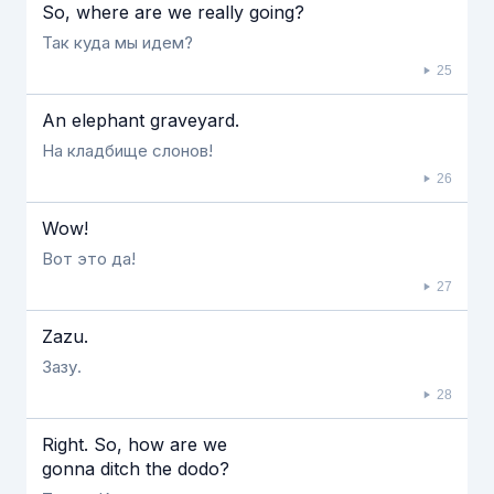
So, where are we really going?
Так куда мы идем?
25
An elephant graveyard.
На кладбище слонов!
26
Wow!
Вот это да!
27
Zazu.
Зазу.
28
Right. So, how are we
gonna ditch the dodo?