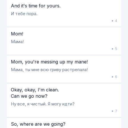
And it's time for yours.
И тебе пора.
4
Mom!
Мама!
5
Mom, you're messing up my mane!
Мама, ты мне всю гриву растрепала!
6
Okay, okay, Ι'm clean.
Can we go now?
Ну все, я чистый. Я могу идти?
7
So, where are we going?