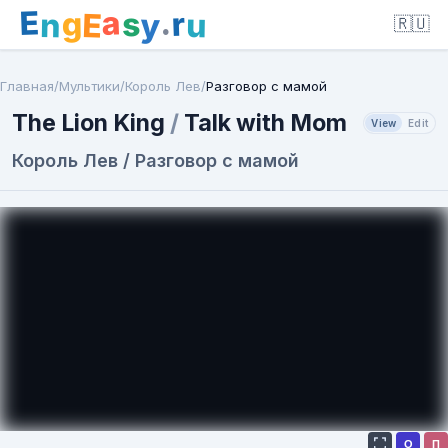
E
a
.
r
g
s
E
y
n
u
🇷🇺
Главная
/
Мультики
/
Король Лев
/
Разговор с мамой
The Lion King
/
Talk with Mom
View
Edit
Король Лев / Разговор с мамой
О
П