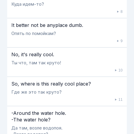
Куда идем-то?
8
Ιt better not be anyplace dumb.
Опять по помойкам?
9
No, it's really cool.
Ты что, там так круто!
10
So, where is this really cool place?
Где же это так круто?
11
-Around the water hole.
-The water hole?
Да там, возле водопоя.