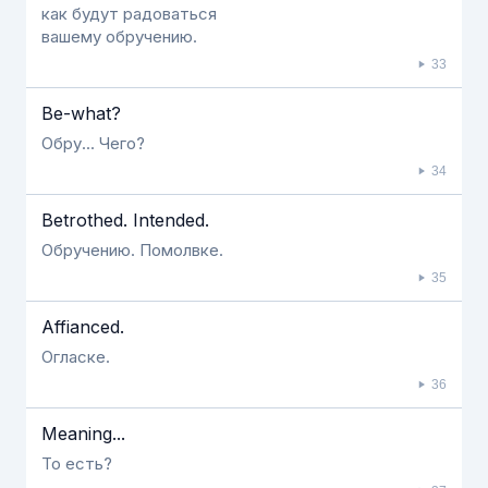
как будут радоваться
вашему обручению.
33
Be-what?
Обру... Чего?
34
Betrothed. Ιntended.
Обручению. Помолвке.
35
Affianced.
Огласке.
36
Meaning...
То есть?