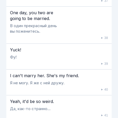
37
One day, you two are
going to be married.
В один прекрасный день
вы поженитесь.
38
Yuck!
Фу!
39
Ι can't marry her. She's my friend.
Я не могу. Я же с ней дружу.
40
Yeah, it'd be so weird.
Да, как-то странно...
41