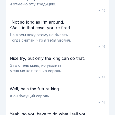
и отменю эту традицию.
45
-Not so long as Ι'm around.
-Well, in that case, you're fired.
На моем веку этому не бывать.
Тогда считай, что я тебя уволил.
46
Nice try, but only the king can do that.
Это очень мило, но уволить
меня может только король.
47
Well, he's the future king.
А он будущий король.
48
Yeah, so you have to do what Ι tell you.