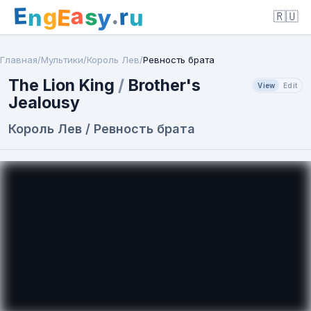
E
a
.
r
g
s
E
y
n
u
🇷🇺
Главная
/
Мультики
/
Король Лев
/
Ревность брата
The Lion King
/
Brother's
View
Edit
Jealousy
Король Лев / Ревность брата