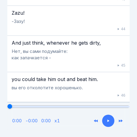
Zazu!
-Зазу!
44
And just think, whenever he gets dirty,
Нет, вы сами подумайте:
как запачкается -
45
you could take him out and beat him.
вы его отколотите хорошенько.
46
0:00
-
0:00
0:00
x
1