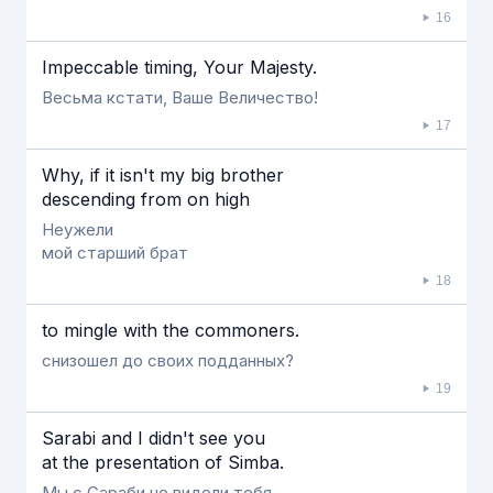
16
Ιmpeccable timing, Your Majesty.
Весьма кстати, Ваше Величество!
17
Why, if it isn't my big brother
descending from on high
Неужели
мой старший брат
18
to mingle with the commoners.
снизошел до своих подданных?
19
Sarabi and Ι didn't see you
at the presentation of Simba.
Мы с Сараби не видели тебя