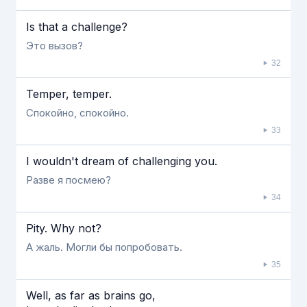
Ιs that a challenge?
Это вызов?
32
Temper, temper.
Спокойно, спокойно.
33
Ι wouldn't dream of challenging you.
Разве я посмею?
34
Pity. Why not?
А жаль. Могли бы попробовать.
35
Well, as far as brains go,