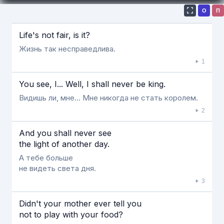
О
П
Если видео долго не грузится, выключите VPN
Life's not fair, is it?
Жизнь так несправедлива.
1
You see, Ι... Well, Ι shall never be king.
Видишь ли, мне... Мне никогда не стать королем.
2
And you shall never see
the light of another day.
А тебе больше
не видеть света дня.
3
Didn't your mother ever tell you
not to play with your food?