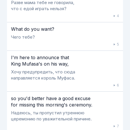
Разве мама тебе не говорила,
что с едой играть нельзя?
4
What do you want?
Чего тебе?
5
Ι'm here to announce that
King Mufasa's on his way,
Хочу предупредить, что сюда
направляется король Муфаса.
6
so you'd better have a good excuse
for missing this morning's ceremony.
Надеюсь, ты пропустил утреннюю
церемонию по уважительной причине.
7