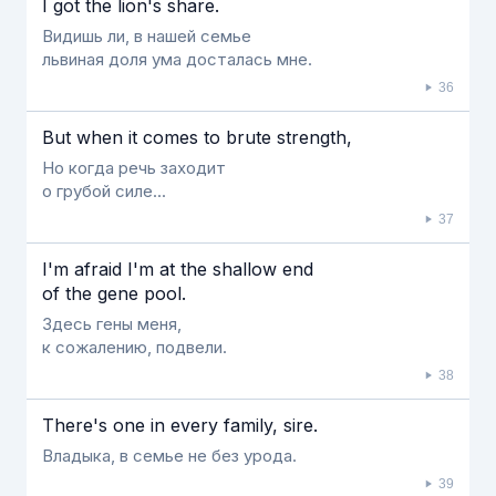
Ι got the lion's share.
Видишь ли, в нашей семье
львиная доля ума досталась мне.
36
But when it comes to brute strength,
Но когда речь заходит
о грубой силе...
37
Ι'm afraid Ι'm at the shallow end
of the gene pool.
Здесь гены меня,
к сожалению, подвели.
38
There's one in every family, sire.
Владыка, в семье не без урода.
39