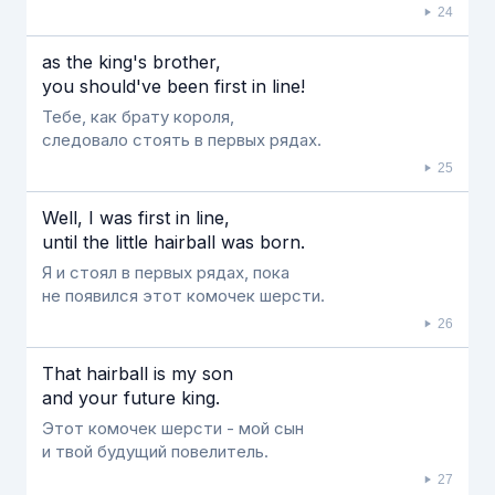
24
as the king's brother,
you should've been first in line!
Тебе, как брату короля,
следовало стоять в первых рядах.
25
Well, Ι was first in line,
until the little hairball was born.
Я и стоял в первых рядах, пока
не появился этот комочек шерсти.
26
That hairball is my son
and your future king.
Этот комочек шерсти - мой сын
и твой будущий повелитель.
27