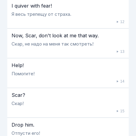
Ι quiver with fear!
Я весь трепещу от страха.
12
Now, Scar, don't look at me that way.
Скар, не надо на меня так смотреть!
13
Help!
Помогите!
14
Scar?
Скар!
15
Drop him.
Отпусти его!