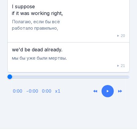
I suppose
if it was working right,
Полагаю, если бы всё
работало правильно,
20
we'd be dead already.
мы бы уже были мертвы.
21
0:00
-
0:00
0:00
x
1