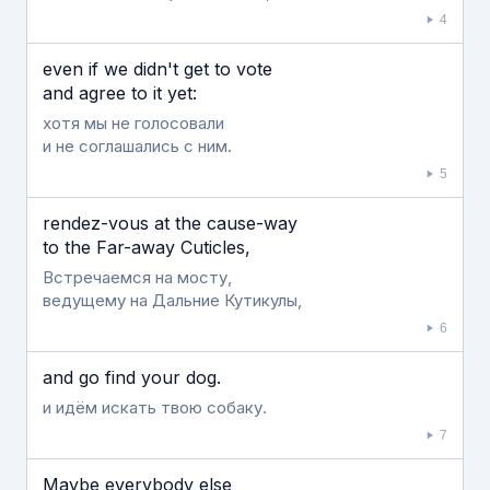
4
even if we didn't get to vote
and agree to it yet:
хотя мы не голосовали
и не соглашались с ним.
5
rendez-vous at the cause-way
to the Far-away Cuticles,
Встречаемся на мосту,
ведущему на Дальние Кутикулы,
6
and go find your dog.
и идём искать твою собаку.
7
Maybe everybody else