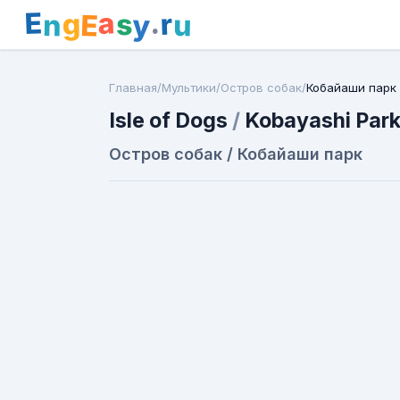
E
a
.
r
g
s
E
y
n
u
Главная
/
Мультики
/
Остров собак
/
Кобайаши парк
Isle of Dogs
/
Kobayashi Par
Остров собак / Кобайаши парк