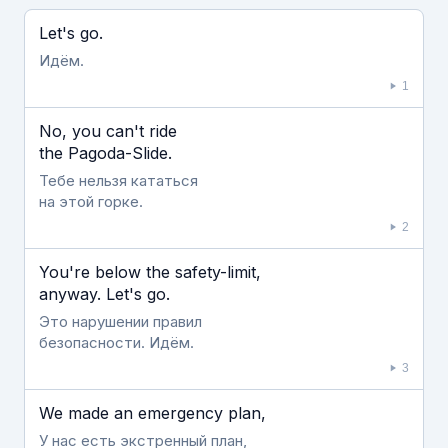
Если видео долго не грузится, выключите VPN
Let's go.
Идём.
1
No, you can't ride
the Pagoda-Slide.
Тебе нельзя кататься
на этой горке.
2
You're below the safety-limit,
anyway. Let's go.
Это нарушении правил
безопасности. Идём.
3
We made an emergency plan,
У нас есть экстренный план,