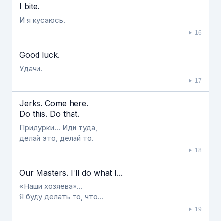
I bite.
И я кусаюсь.
16
Good luck.
Удачи.
17
Jerks. Come here.
Do this. Do that.
Придурки… Иди туда,
делай это, делай то.
18
Our Masters. I'll do what I...
«Наши хозяева»…
Я буду делать то, что…
19