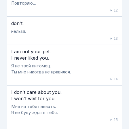
Повторяю…
12
don't.
нельзя.
13
I am not your pet.
I never liked you.
Я не твой питомец.
Ты мне никогда не нравился.
14
I don't care about you.
I won't wait for you.
Мне на тебя плевать.
Я не буду ждать тебя.
15