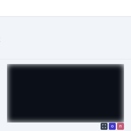
k
О
П