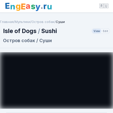
E
a
.
r
g
s
E
y
n
u
🇷🇺
Главная
/
Мультики
/
Остров собак
/
Суши
Isle of Dogs
/
Sushi
View
Edit
Остров собак / Суши