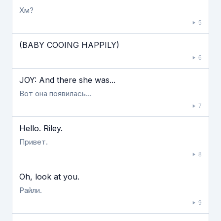
Хм?
5
(BABY COOING HAPPILY)
6
JOY: And there she was...
Вот она появилась...
7
Hello. Riley.
Привет.
8
Oh, look at you.
Райли.
9