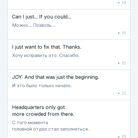
19
Can I just... If you could...
Можно... Позволь...
20
I just want to fix that. Thanks.
Хочу исправить это. Спасибо.
21
JOY: And that was just the beginning.
И это было только начало.
22
Headquarters only got
more crowded from there.
С того момента
головной отдел стал заполняться.
23