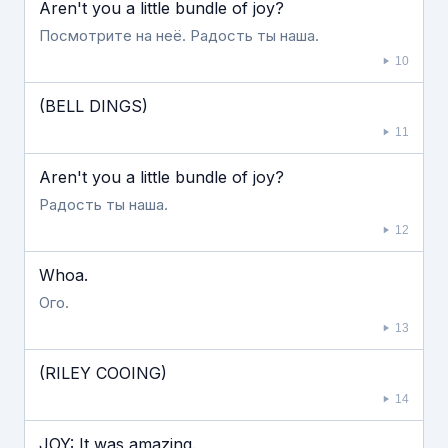
Aren't you a little bundle of joy?
Посмотрите на неё. Радость ты наша.
10
(BELL DINGS)
11
Aren't you a little bundle of joy?
Радость ты наша.
12
Whoa.
Ого.
13
(RILEY COOING)
14
JOY: It was amazing.