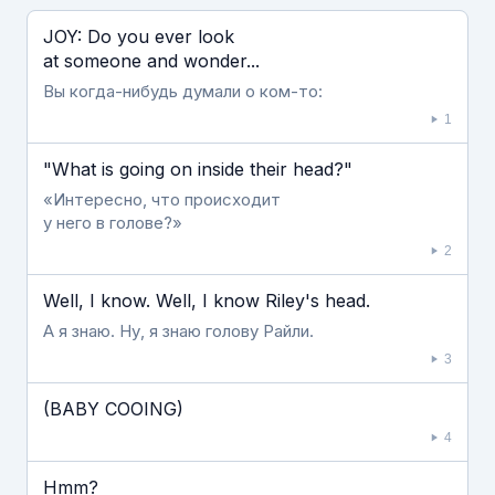
Если видео долго не грузится, выключите VPN
JOY: Do you ever look
at someone and wonder...
Вы когда-нибудь думали о ком-то:
1
"What is going on inside their head?"
«Интересно, что происходит
у него в голове?»
2
Well, I know. Well, I know Riley's head.
А я знаю. Ну, я знаю голову Райли.
3
(BABY COOING)
4
Hmm?