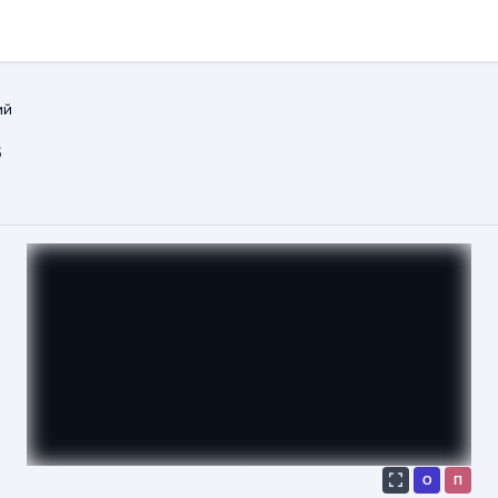
ий
s
О
П