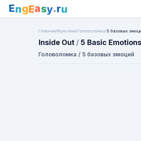
E
a
.
r
g
s
E
y
n
u
Главная
/
Мультики
/
Головоломка
/
5 базовых эмоц
Inside Out
/
5 Basic Emotion
Головоломка / 5 базовых эмоций