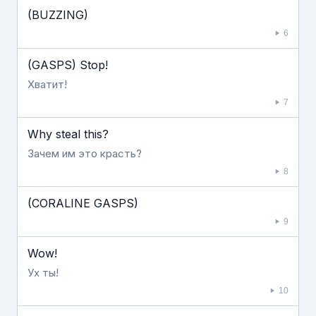
(BUZZING)
6
(GASPS) Stop!
Хватит!
7
Why steal this?
Зачем им это красть?
8
(CORALINE GASPS)
9
Wow!
Ух ты!
10