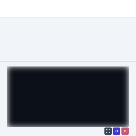
н
О
П