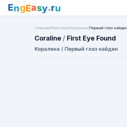
E
a
.
r
g
s
E
y
n
u
Главная
/
Мультики
/
Коралина
/
Первый глаз найде
Coraline
/
First Eye Found
Коралина / Первый глаз найден