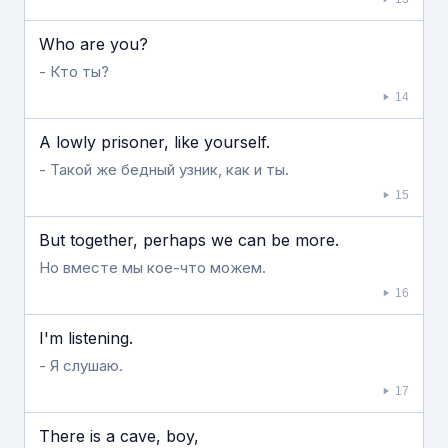
Who are you?
- Кто ты?
14
A lowly prisoner, like yourself.
- Такой же бедный узник, как и ты.
15
But together, perhaps we can be more.
Но вместе мы кое-что можем.
16
I'm listening.
- Я слушаю.
17
There is a cave, boy,