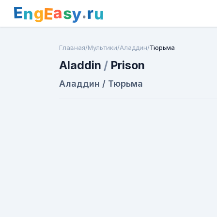
E
a
.
r
g
s
E
y
n
u
Главная
/
Мультики
/
Аладдин
/
Тюрьма
Aladdin
/
Prison
Аладдин / Тюрьма