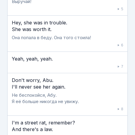
Выручай!
5
Hey, she was in trouble.
She was worth it.
Она попала в беду. Она того стоила!
6
Yeah, yeah, yeah.
7
Don't worry, Abu.
I'll never see her again.
Не беспокойся, Абу.
Я её больше никогда не увижу.
8
I'm a street rat, remember?
And there's a law.