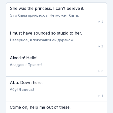
Если видео долго не грузится, выключите VPN
She was the princess. I can't believe it.
Это была принцесса. Не может быть.
1
I must have sounded so stupid to her.
Наверное, я показался ей дураком.
2
Aladdin! Hello!
Аладдин! Привет!
3
Abu. Down here.
Абу! Я здесь!
4
Come on, help me out of these.