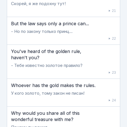
Скорей, я же подохну тут!
21
But the law says only a prince can...
- Но по закону только принц...
22
You've heard of the golden rule,
haven't you?
- Тебе известно золотое правило?
23
Whoever has the gold makes the rules.
У кого золото, тому закон не писан!
24
Why would you share all of this
wonderful treasure with me?