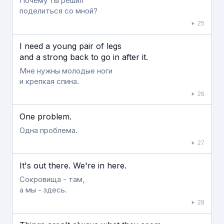
Почему ты решил
поделиться со мной?
25
I need a young pair of legs
and a strong back to go in after it.
Мне нужны молодые ноги
и крепкая спина.
26
One problem.
Одна проблема.
27
It's out there. We're in here.
Сокровища - там,
а мы - здесь.
28