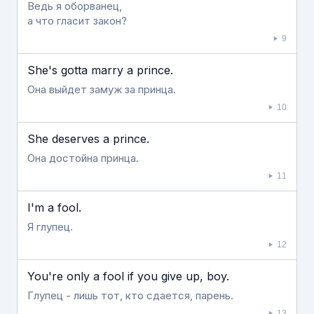
Ведь я оборванец,
а что гласит закон?
9
She's gotta marry a prince.
Она выйдет замуж за принца.
10
She deserves a prince.
Она достойна принца.
11
I'm a fool.
Я глупец.
12
You're only a fool if you give up, boy.
Глупец - лишь тот, кто сдается, парень.
13