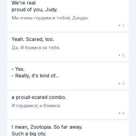
Если видео долго не грузится, выключите VPN
We're real
proud of you, Judy.
Мы очень гордимся тобой, Джуди.
1
Yeah. Scared, too.
Да. И боимся за тебя.
2
- Yes.
- Really, it's kind of...
3
a proud-scared combo.
И гордимся, и боимся.
4
I mean, Zootopia. So far away.
Such a big city.