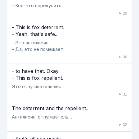
- Кое-что перекусить.
29
- This is fox deterrent.
- Yeah, that's safe...
- Это антилисин.
- Да, это не помешает.
30
- to have that. Okay.
- This is fox repellent.
Это отпугиватель лис.
31
The deterrent and the repellent...
Антилисин, отпугиватель...
32
- that's all she needs.