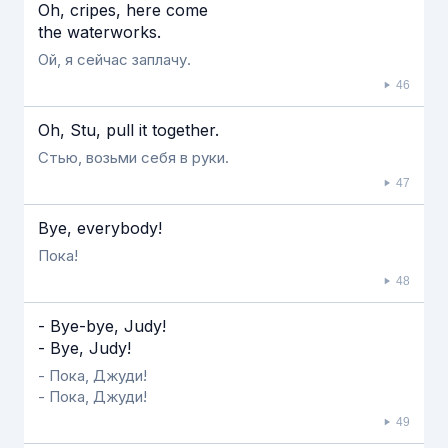
Oh, cripes, here come
the waterworks.
Ой, я сейчас заплачу.
46
Oh, Stu, pull it together.
Стью, возьми себя в руки.
47
Bye, everybody!
Пока!
48
- Bye-bye, Judy!
- Bye, Judy!
- Пока, Джуди!
- Пока, Джуди!
49