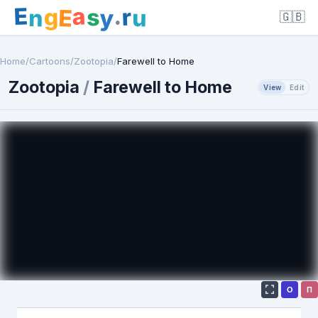
E
a
.
r
g
s
E
y
n
u
🇬🇧
Home
/
Cartoons
/
Zootopia
/
Farewell to Home
Zootopia
/
Farewell to Home
View
Edit
О
П