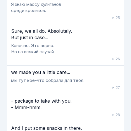
Я знаю массу хулиганов
среди кроликов.
25
Sure, we all do. Absolutely.
But just in case...
Конечно. Это верно.
Но на всякий случай
26
we made you a little care...
мы тут кое-что собрали для тебя.
27
- package to take with you.
- Mmm-hmm.
28
And I put some snacks in there.