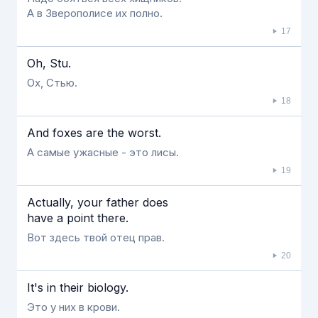
А в Зверополисе их полно.
17
Oh, Stu.
Ох, Стью.
18
And foxes are the worst.
А самые ужасные - это лисы.
19
Actually, your father does
have a point there.
Вот здесь твой отец прав.
20
It's in their biology.
Это у них в крови.