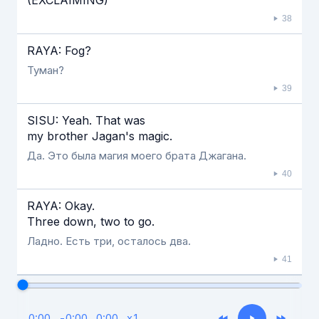
(EXCLAIMING)
38
RAYA: Fog?
Туман?
39
SISU: Yeah. That was
my brother Jagan's magic.
Да. Это была магия моего брата Джагана.
40
RAYA: Okay.
Three down, two to go.
Ладно. Есть три, осталось два.
41
0:00
-
0:00
0:00
x
1