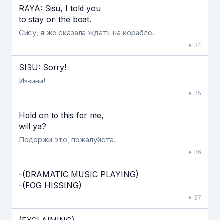
RAYA: Sisu, I told you
to stay on the boat.
Сису, я же сказала ждать на корабле.
34
SISU: Sorry!
Извини!
35
Hold on to this for me,
will ya?
Подержи это, пожалуйста.
36
-(DRAMATIC MUSIC PLAYING)
-(FOG HISSING)
37