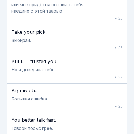
или мне придётся оставить тебя
наедине с этой тварью.
25
Take your pick.
Выбирай.
26
But I... I trusted you.
Но я доверяла тебе.
27
Big mistake.
Большая ошибка.
28
You better talk fast.
Говори побыстрее.