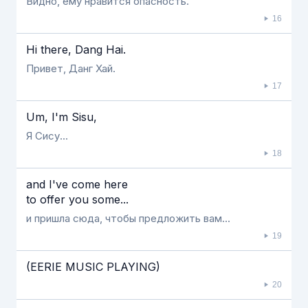
Видно, ему нравится опасность.
16
Hi there, Dang Hai.
Привет, Данг Хай.
17
Um, I'm Sisu,
Я Сису...
18
and I've come here
to offer you some...
и пришла сюда, чтобы предложить вам...
19
(EERIE MUSIC PLAYING)
20