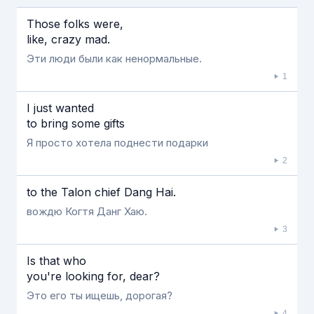
Если видео долго не грузится, выключите VPN
Those folks were,
like, crazy mad.
Эти люди были как ненормальные.
1
I just wanted
to bring some gifts
Я просто хотела поднести подарки
2
to the Talon chief Dang Hai.
вождю Когтя Данг Хаю.
3
Is that who
you're looking for, dear?
Это его ты ищешь, дорогая?
4