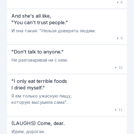
8
And she's all like,
"You can't trust people."
И она такая: "Нельзя доверять людям.
9
"Don't talk to anyone."
Не разговаривай ни с кем.
10
"I only eat terrible foods
I dried myself."
Я ем только ужасную пищу,
которую высушила сама".
11
(LAUGHS) Come, dear.
Идём, дорогая.