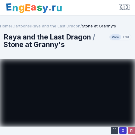
E
a
.
r
g
s
E
y
n
u
🇬🇧
Home
/
Cartoons
/
Raya and the Last Dragon
/
Stone at Granny's
Raya and the Last Dragon
/
View
Edit
Stone at Granny's
О
П