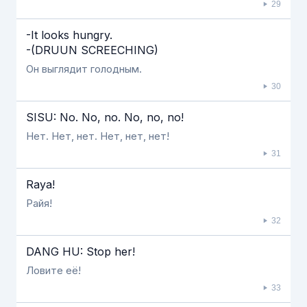
29
-It looks hungry.
-(DRUUN SCREECHING)
Он выглядит голодным.
30
SISU: No. No, no. No, no, no!
Нет. Нет, нет. Нет, нет, нет!
31
Raya!
Райя!
32
DANG HU: Stop her!
Ловите её!
33