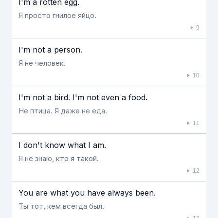
I'm a rotten egg.
Я просто гнилое яйцо.
9
I'm not a person.
Я не человек.
10
I'm not a bird. I'm not even a food.
Не птица. Я даже не еда.
11
I don't know what I am.
Я не знаю, кто я такой.
12
You are what you have always been.
Ты тот, кем всегда был.