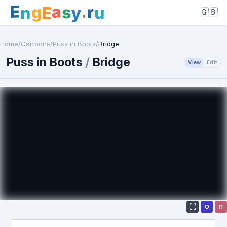
E
a
.
r
g
s
E
y
n
u
🇬🇧
Home
/
Cartoons
/
Puss in Boots
/
Bridge
Puss in Boots
/
Bridge
View
Edit
О
П