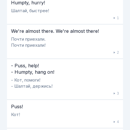
Если видео долго не грузится, выключите VPN
Humpty, hurry!
Шалтай, быстрее!
1
We're almost there. We're almost there!
Почти приехали.
Почти приехали!
2
- Puss, help!
- Humpty, hang on!
- Кот, помоги!
- Шалтай, держись!
3
Puss!
Кот!
4