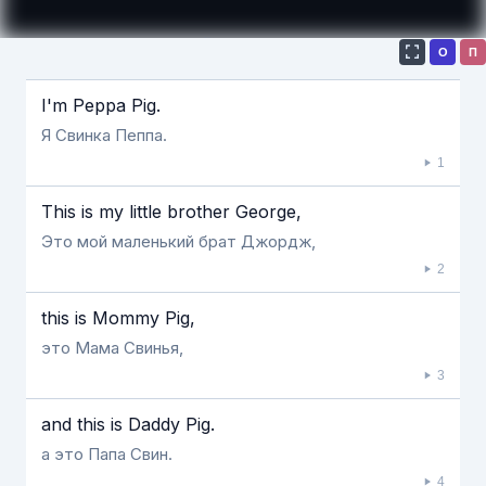
О
П
Если видео долго не грузится, выключите VPN
I'm Peppa Pig.
Я Свинка Пеппа.
1
This is my little brother George,
Это мой маленький брат Джордж,
2
this is Mommy Pig,
это Мама Свинья,
3
and this is Daddy Pig.
а это Папа Свин.
4