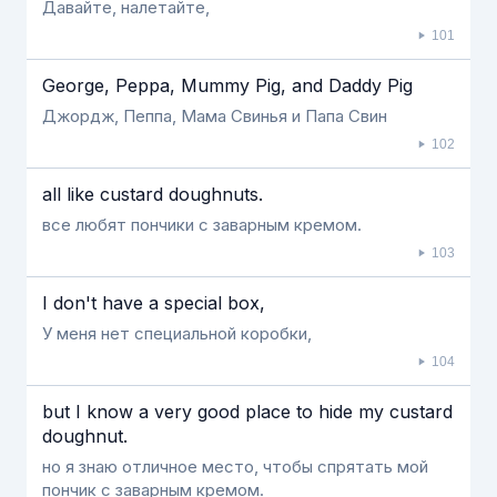
Давайте, налетайте,
101
George, Peppa, Mummy Pig, and Daddy Pig
Джордж, Пеппа, Мама Свинья и Папа Свин
102
all like custard doughnuts.
все любят пончики с заварным кремом.
103
I don't have a special box,
У меня нет специальной коробки,
104
but I know a very good place to hide my custard
doughnut.
но я знаю отличное место, чтобы спрятать мой
пончик с заварным кремом.