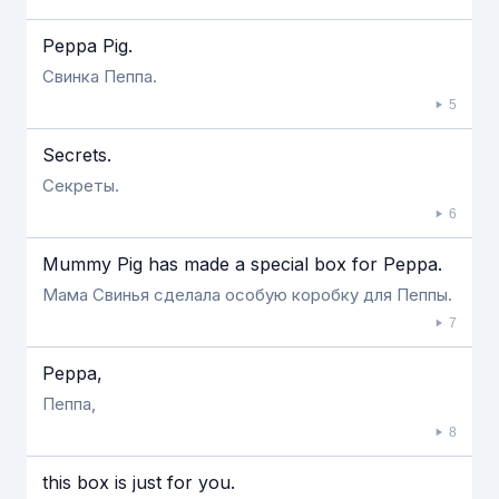
Peppa Pig.
Свинка Пеппа.
5
Secrets.
Секреты.
6
Mummy Pig has made a special box for Peppa.
Мама Свинья сделала особую коробку для Пеппы.
7
Peppa,
Пеппа,
8
this box is just for you.