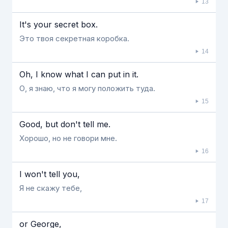
13
It's your secret box.
Это твоя секретная коробка.
14
Oh, I know what I can put in it.
О, я знаю, что я могу положить туда.
15
Good, but don't tell me.
Хорошо, но не говори мне.
16
I won't tell you,
Я не скажу тебе,
17
or George,