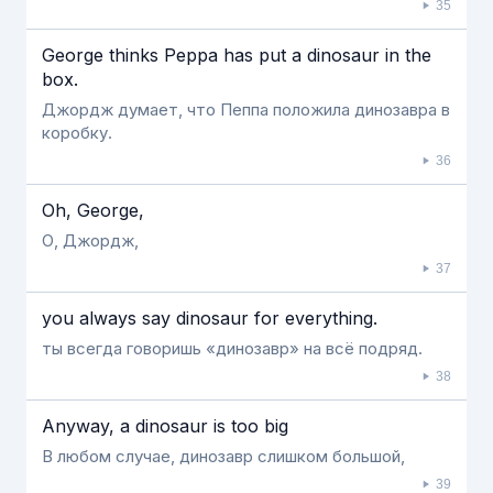
35
George thinks Peppa has put a dinosaur in the
box.
Джордж думает, что Пеппа положила динозавра в
коробку.
36
Oh, George,
О, Джордж,
37
you always say dinosaur for everything.
ты всегда говоришь «динозавр» на всё подряд.
38
Anyway, a dinosaur is too big
В любом случае, динозавр слишком большой,
39