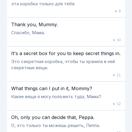
эта коробка только для тебя.
9
Thank you, Mummy.
Спасибо, Мама.
10
It's a secret box for you to keep secret things in.
Это секретная коробка, чтобы ты хранила в ней
секретные вещи.
11
What things can I put in it, Mommy?
Какие вещи я могу положить туда, Мама?
12
Oh, only you can decide that, Peppa.
О, это только ты можешь решить, Пеппа.