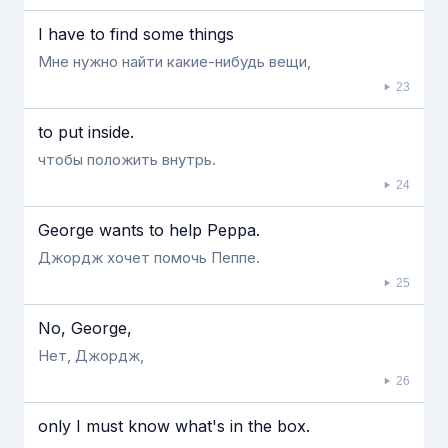
I have to find some things
Мне нужно найти какие-нибудь вещи,
23
to put inside.
чтобы положить внутрь.
24
George wants to help Peppa.
Джордж хочет помочь Пеппе.
25
No, George,
Нет, Джордж,
26
only I must know what's in the box.