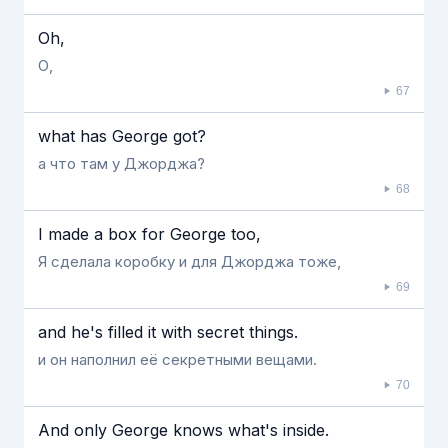
Oh,
О,
67
what has George got?
а что там у Джорджа?
68
I made a box for George too,
Я сделала коробку и для Джорджа тоже,
69
and he's filled it with secret things.
и он наполнил её секретными вещами.
70
And only George knows what's inside.