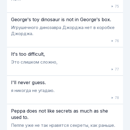
75
George's toy dinosaur is not in George's box.
Игрушечного динозавра Джорджа нет в коробке
Джорджа.
76
It's too difficult,
Это слишком сложно,
77
I'll never guess.
я никогда не угадаю.
78
Peppa does not like secrets as much as she
used to.
Пеппе уже не так нравятся секреты, как раньше.