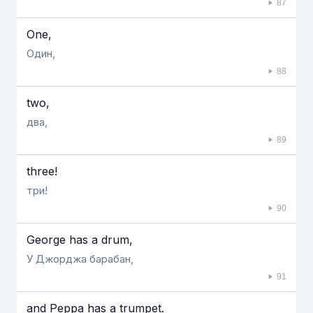
87
One,
Один,
88
two,
два,
89
three!
три!
90
George has a drum,
У Джорджа барабан,
91
and Peppa has a trumpet.