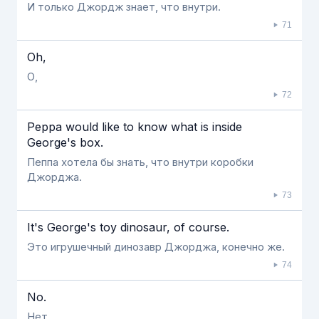
И только Джордж знает, что внутри.
71
Oh,
О,
72
Peppa would like to know what is inside
George's box.
Пеппа хотела бы знать, что внутри коробки
Джорджа.
73
It's George's toy dinosaur, of course.
Это игрушечный динозавр Джорджа, конечно же.
74
No.
Нет.