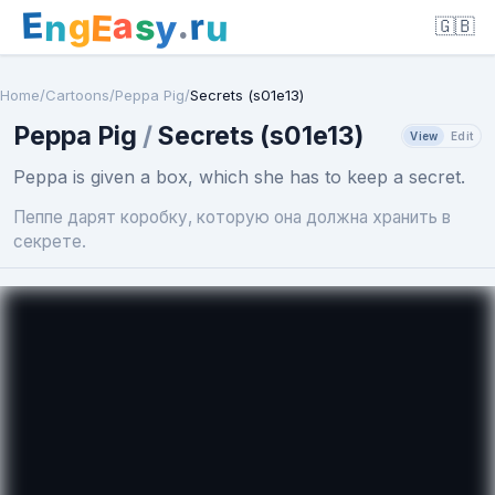
E
a
.
r
g
s
E
y
n
u
🇬🇧
Home
/
Cartoons
/
Peppa Pig
/
Secrets (s01e13)
Peppa Pig
/
Secrets (s01e13)
View
Edit
Peppa is given a box, which she has to keep a secret.
Пеппе дарят коробку, которую она должна хранить в
секрете.