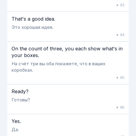
83
That's a good idea.
Это хорошая идея.
84
On the count of three, you each show what's in
your boxes.
На счёт три вы оба покажете, что в ваших
коробках.
85
Ready?
Готовы?
86
Yes.
Да.