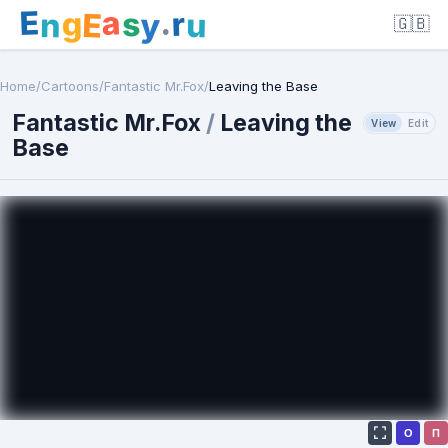
E
a
.
r
g
s
E
y
n
u
🇬🇧
Home
/
Cartoons
/
Fantastic Mr.Fox
/
Leaving the Base
Fantastic Mr.Fox
/
Leaving the
View
Edit
Base
О
П