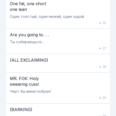
One fat, one short
one lean
Один толстый, один низкий, один худой
26
Are you going to. . .
Ты собираешься...
27
(ALL EXCLAIMlNG)
28
MR. FOX: Holy
swearing cuss!
Черт бы меня побрал!
29
(BARKING)