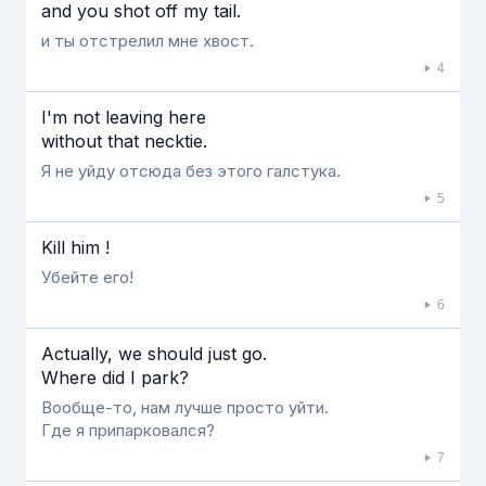
and you shot off my tail.
и ты отстрелил мне хвост.
4
I'm not leaving here
without that necktie.
Я не уйду отсюда без этого галстука.
5
Kill him !
Убейте его!
6
Actually, we should just go.
Where did I park?
Вообще-то, нам лучше просто уйти.
Где я припарковался?
7