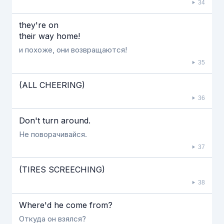
34
they're on
their way home!
и похоже, они возвращаются!
35
(ALL CHEERING)
36
Don't turn around.
Не поворачивайся.
37
(TIRES SCREECHING)
38
Where'd he come from?
Откуда он взялся?