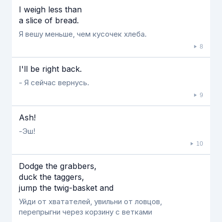
I weigh less than
a slice of bread.
Я вешу меньше, чем кусочек хлеба.
8
I'll be right back.
- Я сейчас вернусь.
9
Ash!
-Эш!
10
Dodge the grabbers,
duck the taggers,
jump the twig-basket and
Уйди от хватателей, увильни от ловцов,
перепрыгни через корзину с ветками