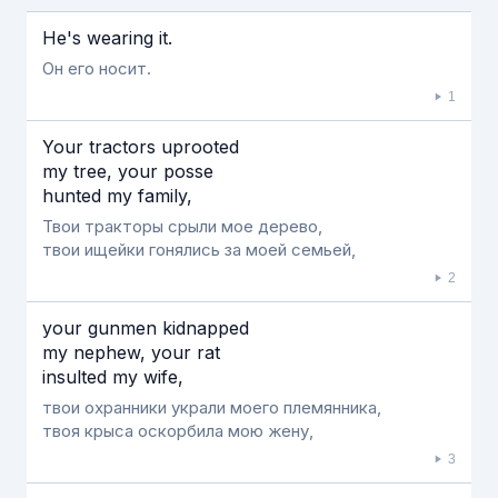
Если видео долго не грузится, выключите VPN
He's wearing it.
Он его носит.
1
Your tractors uprooted
my tree, your posse
hunted my family,
Твои тракторы срыли мое дерево,
твои ищейки гонялись за моей семьей,
2
your gunmen kidnapped
my nephew, your rat
insulted my wife,
твои охранники украли моего племянника,
твоя крыса оскорбила мою жену,
3