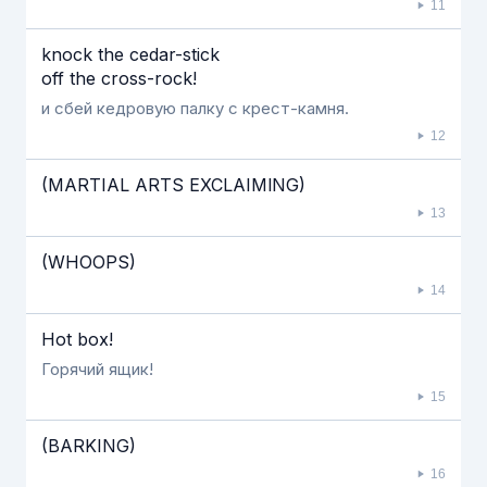
11
knock the cedar-stick
off the cross-rock!
и сбей кедровую палку с крест-камня.
12
(MARTIAL ARTS EXCLAIMlNG)
13
(WHOOPS)
14
Hot box!
Горячий ящик!
15
(BARKING)
16