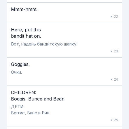
Mmm-hmm.
22
Here, put this
bandit hat on.
Вот, надень бандитскую шапку.
23
Goggles.
Очки.
24
CHILDREN:
Boggis, Bunce and Bean
ДЕТИ:
Боггис, Банс и Бин
25