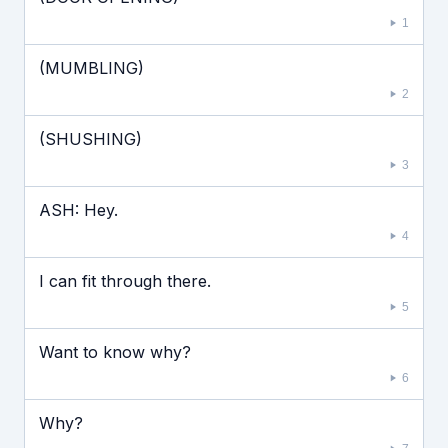
1
(MUMBLING)
2
(SHUSHING)
3
ASH: Hey.
4
I can fit through there.
5
Want to know why?
6
Why?