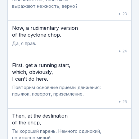
выражают нежность, верно?
23
Now, a rudimentary version
of the cyclone chop.
Да, я прав.
24
First, get a running start,
which, obviously,
I can't do here.
Повторим основные приемы движения:
прыжок, поворот, приземление.
25
Then, at the destination
of the chop,
Ты хороший парень. Немного одинокий,
но ужасно милый.