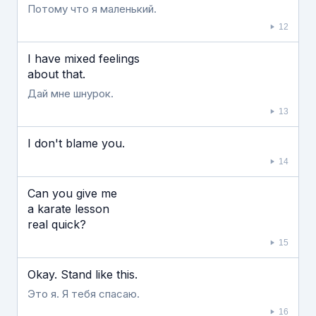
Потому что я маленький.
12
I have mixed feelings
about that.
Дай мне шнурок.
13
I don't blame you.
14
Can you give me
a karate lesson
real quick?
15
Okay. Stand like this.
Это я. Я тебя спасаю.
16