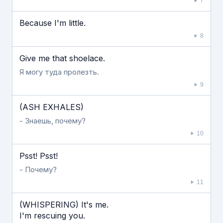
7
Because I'm little.
8
Give me that shoelace.
Я могу туда пролезть.
9
(ASH EXHALES)
- Знаешь, почему?
10
Psst! Psst!
- Почему?
11
(WHISPERING) It's me.
I'm rescuing you.