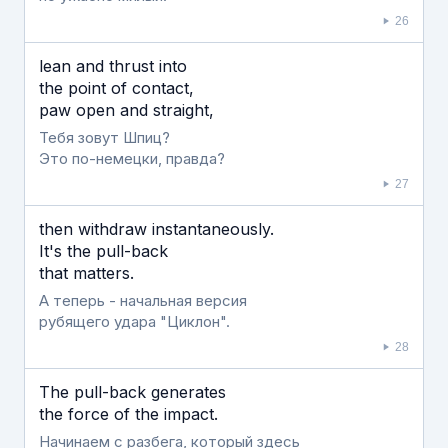
26
lean and thrust into
the point of contact,
paw open and straight,
Тебя зовут Шпиц?
Это по-немецки, правда?
27
then withdraw instantaneously.
It's the pull-back
that matters.
А теперь - начальная версия
рубящего удара "Циклон".
28
The pull-back generates
the force of the impact.
Начинаем с разбега, который здесь