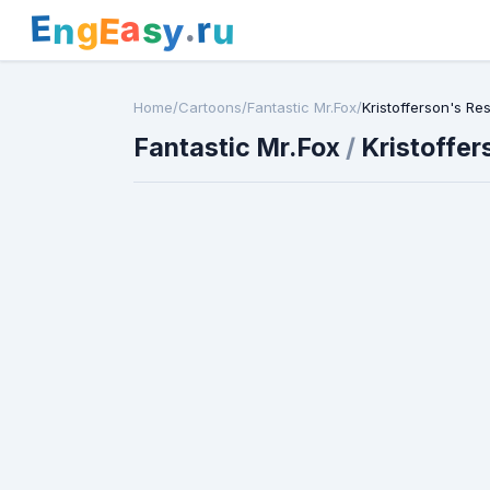
E
a
.
r
g
s
E
y
n
u
Home
/
Cartoons
/
Fantastic Mr.Fox
/
Kristofferson's Re
Fantastic Mr.Fox
/
Kristoffe