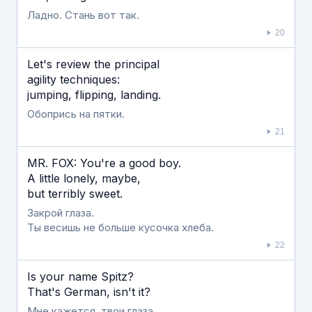
Ладно. Стань вот так.
20
Let's review the principal
agility techniques:
jumping, flipping, landing.
Обопрись на пятки.
21
MR. FOX: You're a good boy.
A little lonely, maybe,
but terribly sweet.
Закрой глаза.
Ты весишь не больше кусочка хлеба.
22
Is your name Spitz?
That's German, isn't it?
Мне кажется, твои глаза