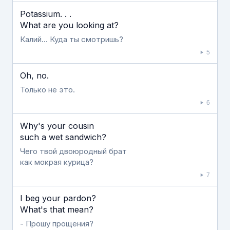
Potassium. . .
What are you looking at?
Калий... Куда ты смотришь?
5
Oh, no.
Только не это.
6
Why's your cousin
such a wet sandwich?
Чего твой двоюродный брат
как мокрая курица?
7
I beg your pardon?
What's that mean?
- Прошу прощения?