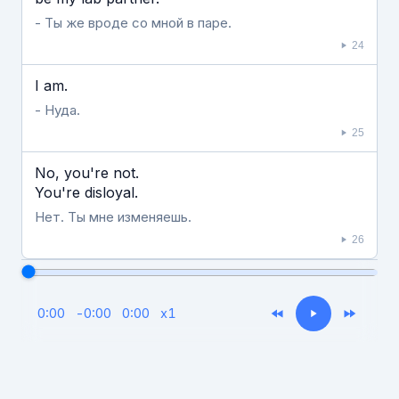
- Ты же вроде со мной в паре.
24
I am.
- Нуда.
25
No, you're not.
You're disloyal.
Нет. Ты мне изменяешь.
26
0:00
-
0:00
0:00
x
1