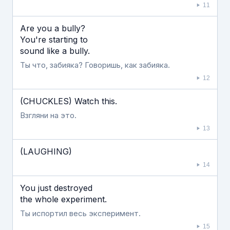
11
Are you a bully?
You're starting to
sound like a bully.
Ты что, забияка? Говоришь, как забияка.
12
(CHUCKLES) Watch this.
Взгляни на это.
13
(LAUGHING)
14
You just destroyed
the whole experiment.
Ты испортил весь эксперимент.
15