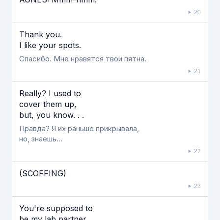
20
Thank you.
I like your spots.
Спасибо. Мне нравятся твои пятна.
21
Really? I used to
cover them up,
but, you know. . .
Правда? Я их раньше прикрывала,
но, знаешь...
22
(SCOFFING)
23
You're supposed to
be my lab partner.