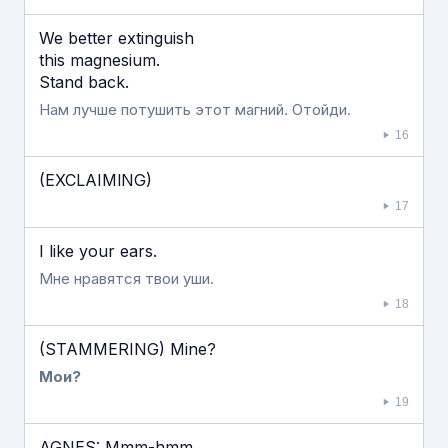
We better extinguish
this magnesium.
Stand back.
Нам лучше потушить этот магний. Отойди.
16
(EXCLAIMlNG)
17
I like your ears.
Мне нравятся твои уши.
18
(STAMMERING) Mine?
Мои?
19
AGNES: Mmm-hmm.