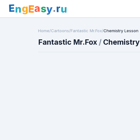
E
a
.
r
g
s
E
y
n
u
Home
/
Cartoons
/
Fantastic Mr.Fox
/
Chemistry Lesson
Fantastic Mr.Fox
/
Chemistry