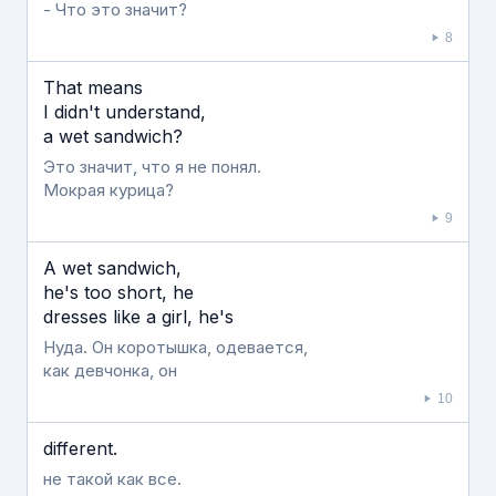
- Что это значит?
8
That means
I didn't understand,
a wet sandwich?
Это значит, что я не понял.
Мокрая курица?
9
A wet sandwich,
he's too short, he
dresses like a girl, he's
Нуда. Он коротышка, одевается,
как девчонка, он
10
different.
не такой как все.