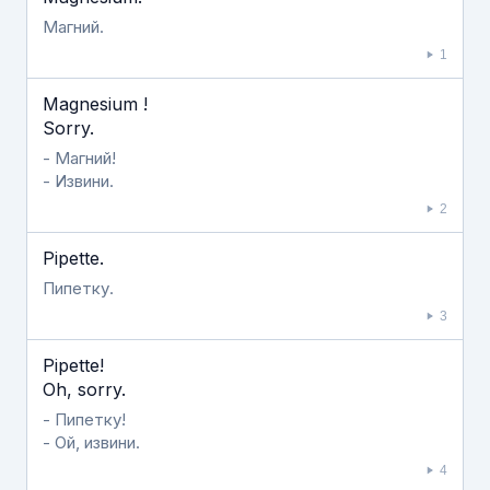
Магний.
1
Magnesium !
Sorry.
- Магний!
- Извини.
2
Pipette.
Пипетку.
3
Pipette!
Oh, sorry.
- Пипетку!
- Ой, извини.
4