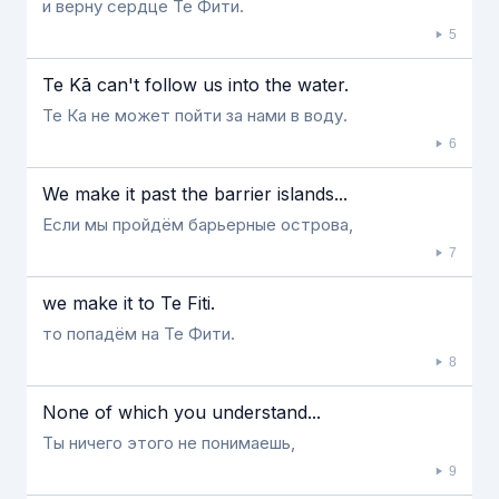
и верну сердце Те Фити.
5
Te Kā can't follow us into the water.
Те Ка не может пойти за нами в воду.
6
We make it past the barrier islands...
Если мы пройдём барьерные острова,
7
we make it to Te Fiti.
то попадём на Те Фити.
8
None of which you understand...
Ты ничего этого не понимаешь,
9