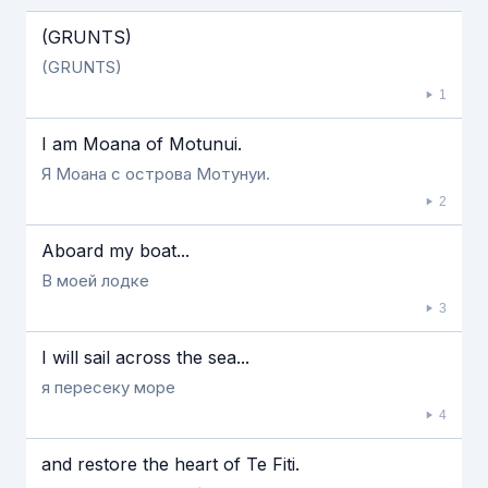
Если видео долго не грузится, выключите VPN
(GRUNTS)
(GRUNTS)
1
I am Moana of Motunui.
Я Моана с острова Мотунуи.
2
Aboard my boat...
В моей лодке
3
I will sail across the sea...
я пересеку море
4
and restore the heart of Te Fiti.