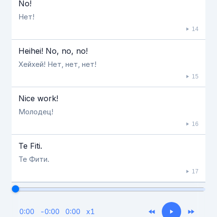
No!
Нет!
14
Heihei! No, no, no!
Хейхей! Нет, нет, нет!
15
Nice work!
Молодец!
16
Te Fiti.
Те Фити.
17
0:00
-
0:00
0:00
x
1