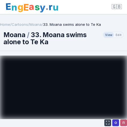
E
a
.
r
g
s
E
y
n
u
🇬🇧
Home
/
Cartoons
/
Moana
/
33. Moana swims alone to Te Ka
Moana
/
33. Moana swims
View
Edit
alone to Te Ka
О
П