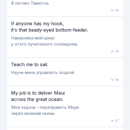
В логово Таматоа.
44
If anyone has my hook,
it's that beady-eyed bottom-feeder.
Наверняка мой крюк
у этого пучеглазого скопидома.
45
Teach me to sail.
Научи меня управлять лодкой.
46
My job is to deliver Maui
across the great ocean.
Моя задача - переправить Мауи
через великий океан.
47