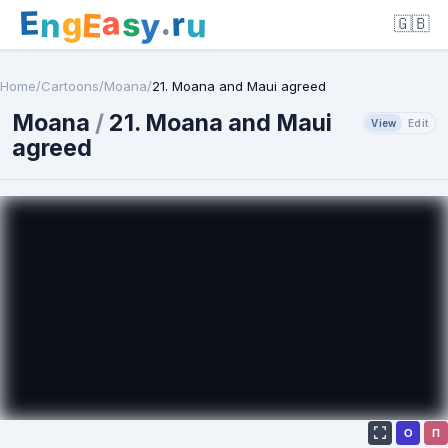
E
a
.
r
g
s
E
y
n
u
🇬🇧
Home
/
Cartoons
/
Moana
/
21. Moana and Maui agreed
Moana
/
21. Moana and Maui
View
Edit
agreed
О
П