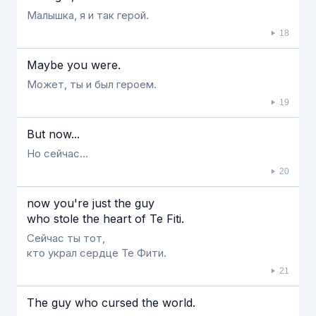
Малышка, я и так герой.
18
Maybe you were.
Может, ты и был героем.
19
But now...
Но сейчас...
20
now you're just the guy
who stole the heart of Te Fiti.
Сейчас ты тот,
кто украл сердце Те Фити.
21
The guy who cursed the world.