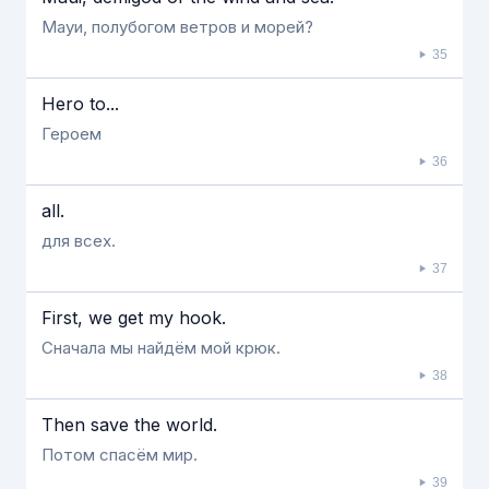
Мауи, полубогом ветров и морей?
35
Hero to...
Героем
36
all.
для всех.
37
First, we get my hook.
Сначала мы найдём мой крюк.
38
Then save the world.
Потом спасём мир.
39