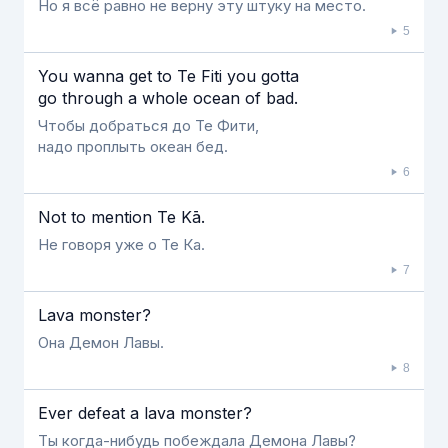
Но я всё равно не верну эту штуку на место.
5
You wanna get to Te Fiti you gotta
go through a whole ocean of bad.
Чтобы добраться до Те Фити,
надо проплыть океан бед.
6
Not to mention Te Kā.
Не говоря уже о Те Ка.
7
Lava monster?
Она Демон Лавы.
8
Ever defeat a lava monster?
Ты когда-нибудь побеждала Демона Лавы?