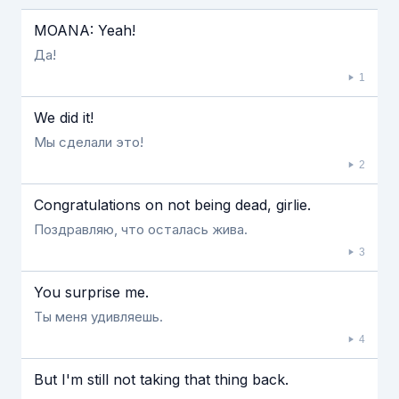
Если видео долго не грузится, выключите VPN
MOANA: Yeah!
Да!
1
We did it!
Мы сделали это!
2
Congratulations on not being dead, girlie.
Поздравляю, что осталась жива.
3
You surprise me.
Ты меня удивляешь.
4
But I'm still not taking that thing back.