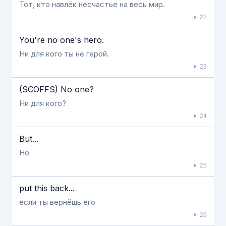
Тот, кто навлёк несчастье на весь мир.
22
You're no one's hero.
Ни для кого ты не герой.
23
(SCOFFS) No one?
Ни для кого?
24
But...
Но
25
put this back...
если ты вернёшь его
26