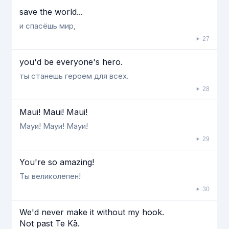
save the world...
и спасёшь мир,
27
you'd be everyone's hero.
ты станешь героем для всех.
28
Maui! Maui! Maui!
Мауи! Мауи! Мауи!
29
You're so amazing!
Ты великолепен!
30
We'd never make it without my hook.
Not past Te Kā.