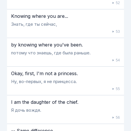
52
Knowing where you are...
Знать, где ты сейчас,
53
by knowing where you've been.
потому что знаешь, где была раньше.
54
Okay, first, I'm not a princess.
Ну, во-первых, я не принцесса.
55
I am the daughter of the chief.
Я дочь вождя.
56
-- Same difference.