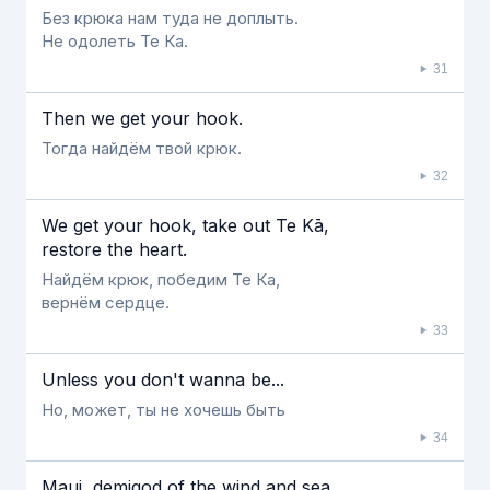
Без крюка нам туда не доплыть.
Не одолеть Те Ка.
31
Then we get your hook.
Тогда найдём твой крюк.
32
We get your hook, take out Te Kā,
restore the heart.
Найдём крюк, победим Те Ка,
вернём сердце.
33
Unless you don't wanna be...
Но, может, ты не хочешь быть
34
Maui, demigod of the wind and sea.