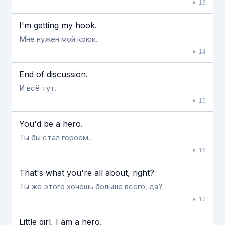
13
I'm getting my hook.
Мне нужен мой крюк.
14
End of discussion.
И всё тут.
15
You'd be a hero.
Ты бы стал героем.
16
That's what you're all about, right?
Ты же этого хочешь больше всего, да?
17
Little girl, I am a hero.