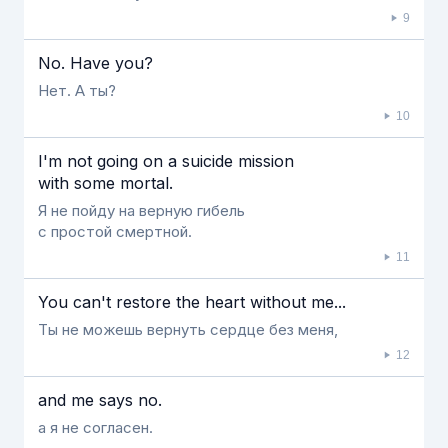
9
No. Have you?
Нет. А ты?
10
I'm not going on a suicide mission
with some mortal.
Я не пойду на верную гибель
с простой смертной.
11
You can't restore the heart without me...
Ты не можешь вернуть сердце без меня,
12
and me says no.
а я не согласен.