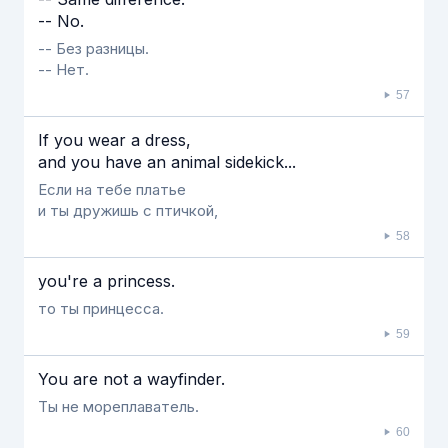
-- No.
-- Без разницы.
-- Нет.
57
If you wear a dress,
and you have an animal sidekick...
Если на тебе платье
и ты дружишь с птичкой,
58
you're a princess.
то ты принцесса.
59
You are not a wayfinder.
Ты не мореплаватель.
60