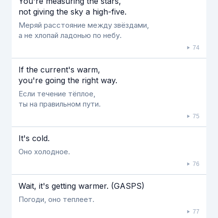
You're measuring the stars,
not giving the sky a high-five.
Меряй расстояние между звёздами,
а не хлопай ладонью по небу.
74
If the current's warm,
you're going the right way.
Если течение тёплое,
ты на правильном пути.
75
It's cold.
Оно холодное.
76
Wait, it's getting warmer. (GASPS)
Погоди, оно теплеет.
77