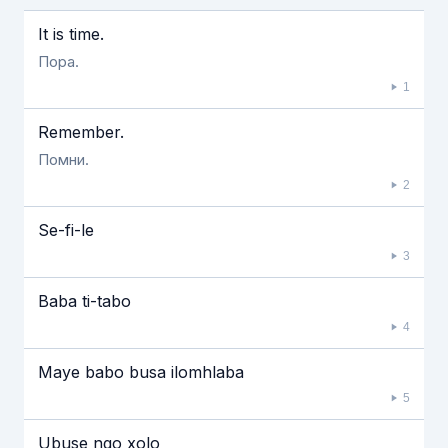
Если видео долго не грузится, выключите VPN
Ιt is time.
Пора.
1
Remember.
Помни.
2
Se-fi-le
3
Baba ti-tabo
4
Maye babo busa ilomhlaba
5
Ubuse ngo xolo