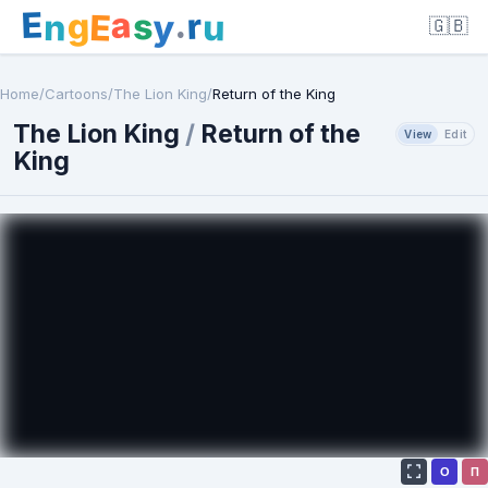
E
a
.
r
g
s
E
y
n
u
🇬🇧
Home
/
Cartoons
/
The Lion King
/
Return of the King
The Lion King
/
Return of the
View
Edit
King
О
П