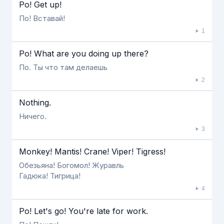
Если видео долго не грузится, выключите VPN
Po! Get up!
По! Вставай!
1
Po! What are you doing up there?
По. Ты что там делаешь
2
Nothing.
Ничего.
3
Monkey! Mantis! Crane! Viper! Tigress!
Обезьяна! Богомол! Журавль
Гадюка! Тигрица!
4
Po! Let's go! You're late for work.