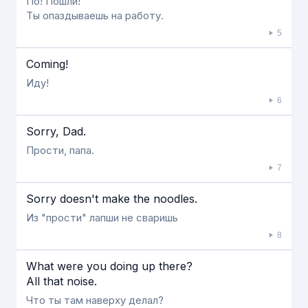
По! Пошли!
Ты опаздываешь на работу.
5
Coming!
Иду!
6
Sorry, Dad.
Прости, папа.
7
Sorry doesn't make the noodles.
Из "прости" лапши не сваришь
8
What were you doing up there?
All that noise.
Что ты там наверху делал?