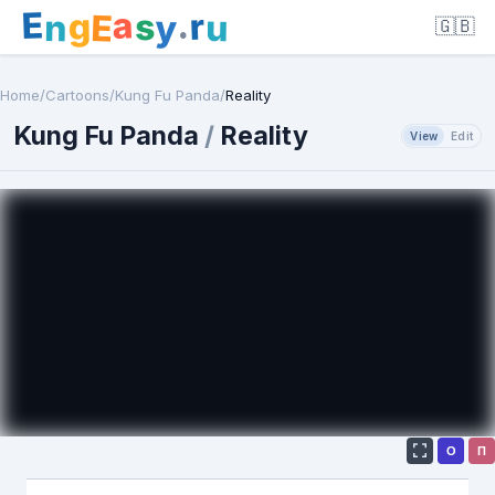
E
a
.
r
g
s
E
y
n
u
🇬🇧
Home
/
Cartoons
/
Kung Fu Panda
/
Reality
Kung Fu Panda
/
Reality
View
Edit
О
П