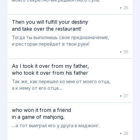
25
Then you will fulfill your destiny
and take over the restaurant!
Тогда ты выполнишь свое предназначение,
и ресторан перейдет в твои руки!
26
As I took it over from my father,
who took it over from his father
Так же, как перешел ко мне от моего отца,
а к нему от его отца...
27
who won it from a friend
in a game of mahjong.
...а тот выиграл его у друга в маджонг.
28