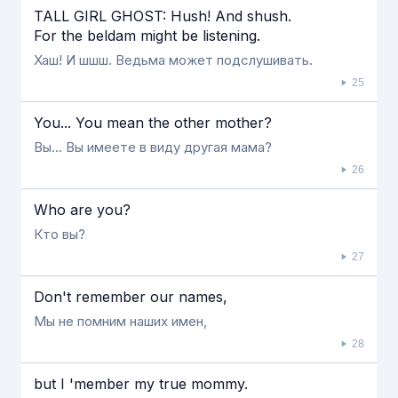
TALL GIRL GHOST: Hush! And shush.
For the beldam might be listening.
Хаш! И шшш. Ведьма может подслушивать.
25
You... You mean the other mother?
Вы... Вы имеете в виду другая мама?
26
Who are you?
Кто вы?
27
Don't remember our names,
Мы не помним наших имен,
28
but I 'member my true mommy.