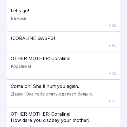
Let's go!
Бежим!
60
(CORALINE GASPS)
61
OTHER MOTHER: Coraline!
Коралина!
62
Come on! She'll hurt you again.
Давай! Она тебе опять сделает больно.
63
OTHER MOTHER: Coraline!
How dare you disobey your mother!