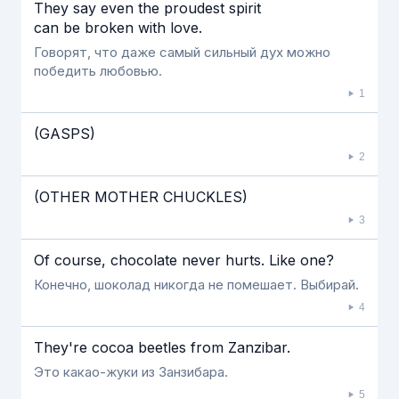
Если видео долго не грузится, выключите VPN
They say even the proudest spirit
can be broken with love.
Говорят, что даже самый сильный дух можно
победить любовью.
1
(GASPS)
2
(OTHER MOTHER CHUCKLES)
3
Of course, chocolate never hurts. Like one?
Конечно, шоколад никогда не помешает. Выбирай.
4
They're cocoa beetles from Zanzibar.
Это какао-жуки из Занзибара.
5