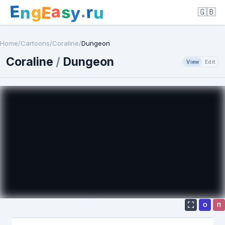
E
a
.
r
g
s
E
y
n
u
🇬🇧
Home
/
Cartoons
/
Coraline
/
Dungeon
Coraline
/
Dungeon
View
Edit
О
П