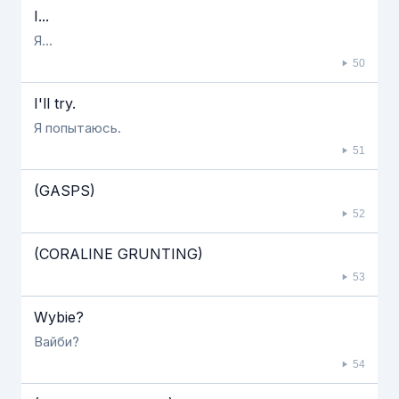
I...
Я...
50
I'll try.
Я попытаюсь.
51
(GASPS)
52
(CORALINE GRUNTING)
53
Wybie?
Вайби?
54