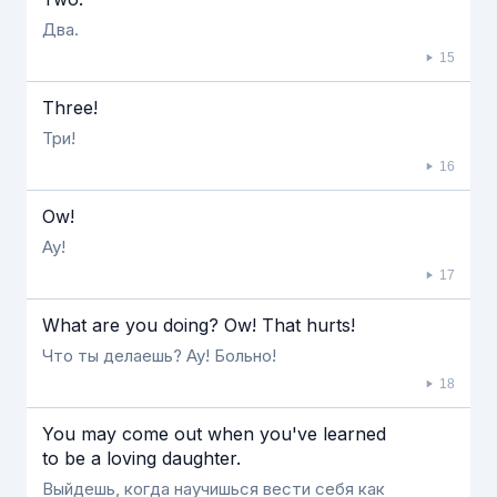
Два.
15
Three!
Три!
16
Ow!
Ау!
17
What are you doing? Ow! That hurts!
Что ты делаешь? Ау! Больно!
18
You may come out when you've learned
to be a loving daughter.
Выйдешь, когда научишься вести себя как