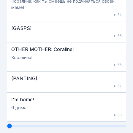
Коралина! как ты смеешь не подчиняться своей
маме!
64
(GASPS)
65
OTHER MOTHER: Coraline!
Коралина!
66
(PANTING)
67
I'm home!
Я дома!
68