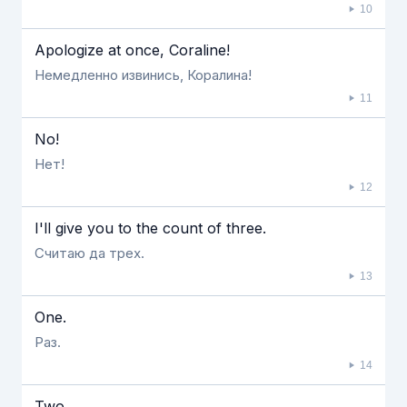
10
Apologize at once, Coraline!
Немедленно извинись, Коралина!
11
No!
Нет!
12
I'll give you to the count of three.
Считаю да трех.
13
One.
Раз.
14
Two.