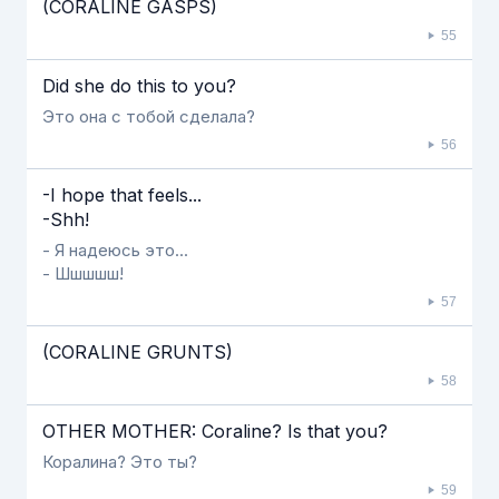
(CORALINE GASPS)
55
Did she do this to you?
Это она с тобой сделала?
56
-I hope that feels...
-Shh!
- Я надеюсь это...
- Шшшшш!
57
(CORALINE GRUNTS)
58
OTHER MOTHER: Coraline? Is that you?
Коралина? Это ты?
59