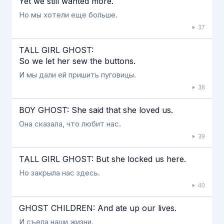
Yet we still wanted more.
Но мы хотели еще больше.
37
TALL GIRL GHOST:
So we let her sew the buttons.
И мы дали ей пришить пуговицы.
38
BOY GHOST: She said that she loved us.
Она сказала, что любит нас.
39
TALL GIRL GHOST: But she locked us here.
Но закрыла нас здесь.
40
GHOST CHILDREN: And ate up our lives.
И съела наши жизни.