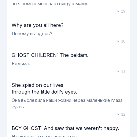
но я помню мою настоящую маму.
29
Why are you all here?
Почему вы здесь?
30
GHOST CHILDREN: The beldam.
Ведьма.
31
She spied on our lives
through the little doll's eyes.
Она выследила наши жизни через маленькие глаза
куклы.
32
BOY GHOST: And saw that we weren't happy.
И увидела, что мы несчастны.