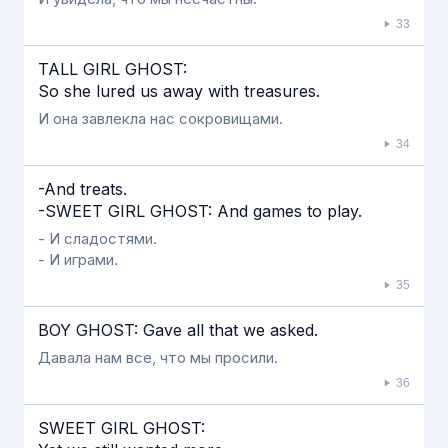
33
TALL GIRL GHOST:
So she lured us away with treasures.
И она завлекла нас сокровищами.
34
-And treats.
-SWEET GIRL GHOST: And games to play.
- И сладостями.
- И играми.
35
BOY GHOST: Gave all that we asked.
Давала нам все, что мы просили.
36
SWEET GIRL GHOST: